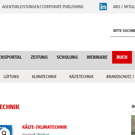
AGENTURLEISTUNGEN/CORPORATE PUBLISHING
ABO / MITGL
S
e
a
r
c
ENSPORTAL
ZEITUNG
SCHULUNG
WEBINARE
BUCH
h
LÜFTUNG
KLIMATECHNIK
KÄLTETECHNIK
BRANDSCHUTZ /
ECHNIK
I
KÄLTE-/KLIMATECHNIK
Gernot Weber