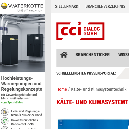
Skip
STELLENMARKT
BRANCHENVERZEICHNIS
to
content
BRANCHENTICKER
WISS
SCHNELLEINSTIEG WISSENSPORTAL:
GEBÄUDEAUTOMATION / MSR
Home
Kälte- und Klimasystemtechnik
KÄLTE- UND KLIMASYSTEMT