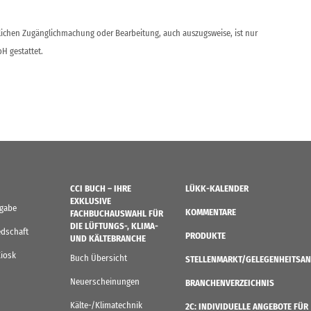
ntlichen Zugänglichmachung oder Bearbeitung, auch auszugsweise, ist nur
H gestattet.
CCI BUCH – IHRE
LÜKK-KALENDER
EXKLUSIVE
sgabe
KOMMENTARE
FACHBUCHAUSWAHL FÜR
DIE LÜFTUNGS-, KLIMA-
edschaft
PRODUKTE
UND KÄLTEBRANCHE
Kiosk
Buch Übersicht
STELLENMARKT/GELEGENHEITSAN
Neuerscheinungen
BRANCHENVERZEICHNIS
Kälte-/Klimatechnik
2C: INDIVIDUELLE ANGEBOTE FÜR