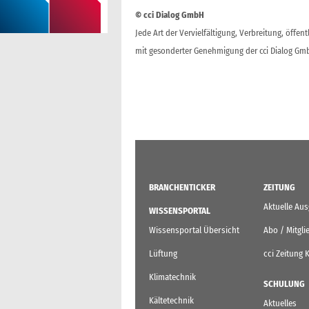
© cci Dialog GmbH
Jede Art der Vervielfältigung, Verbreitung, öffe
mit gesonderter Genehmigung der cci Dialog Gmb
BRANCHENTICKER
ZEITUNG
Aktuelle Au
WISSENSPORTAL
Wissensportal Übersicht
Abo / Mitgli
Lüftung
cci Zeitung 
Klimatechnik
SCHULUNG
Kältetechnik
Aktuelles