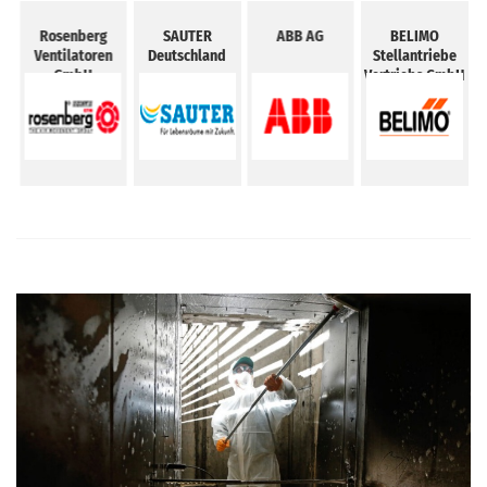
-
Rosenberg
SAUTER
ABB AG
BELIMO
Ventilatoren
Deutschland
Stellantriebe
GmbH
Vertriebs GmbH