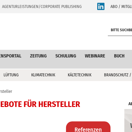
AGENTURLEISTUNGEN/CORPORATE PUBLISHING
ABO / MITGL
S
e
a
r
c
ENSPORTAL
ZEITUNG
SCHULUNG
WEBINARE
BUCH
h
LÜFTUNG
KLIMATECHNIK
KÄLTETECHNIK
BRANDSCHUTZ /
steller
GEBOTE FÜR HERSTELLER
A
Referenzen