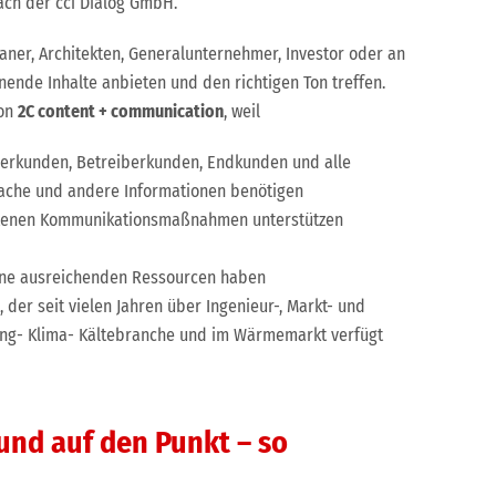
ch der cci Dialog GmbH.
ner, Architekten, Generalunternehmer, Investor oder an
nende Inhalte anbieten und den richtigen Ton treffen.
von
2C content + communication
, weil
anerkunden, Betreiberkunden, Endkunden und alle
ache und andere Informationen benötigen
nittenen Kommunikationsmaßnahmen unterstützen
eine ausreichenden Ressourcen haben
, der seit vielen Jahren über Ingenieur-, Markt- und
ung- Klima- Kältebranche und im Wärmemarkt verfügt
 und auf den Punkt – so