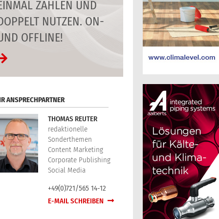
EINMAL ZAHLEN UND
DOPPELT NUTZEN. ON-
UND OFFLINE!
HR ANSPRECHPARTNER
THOMAS REUTER
redaktionelle
Sonderthemen
Content Marketing
Corporate Publishing
Social Media
+49(0)721/565 14-12
E-MAIL SCHREIBEN