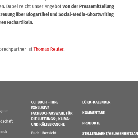
en. Dabei reicht unser Angebot
von der Pressemitteilung
treuung über Blogartikel und Social-Media-Ghostwriting
ren Fachartikeln.
sprechpartner ist
Thomas Reuter
.
CCI BUCH – IHRE
LÜKK-KALENDER
EXKLUSIVE
sgabe
KOMMENTARE
FACHBUCHAUSWAHL FÜR
DIE LÜFTUNGS-, KLIMA-
edschaft
PRODUKTE
UND KÄLTEBRANCHE
Kiosk
Buch Übersicht
STELLENMARKT/GELEGENHEITSAN