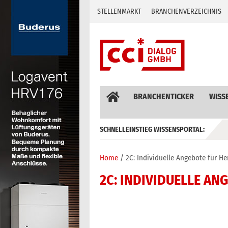
Skip
STELLENMARKT
BRANCHENVERZEICHNIS
to
content
BRANCHENTICKER
WISS
SCHNELLEINSTIEG WISSENSPORTAL:
GEBÄUDEAUTOMATION / MSR
Home
2C: Individuelle Angebote für Her
2C: INDIVIDUELLE AN