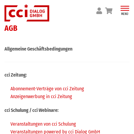
Skip
to
MENÜ
content
AGB
Allgemeine Geschäftsbedingungen
cci Zeitung:
A
bonnement-Verträge von cci Zeitung
A
nzeigenwerbung in cci Zeitung
cci Schulung / cci Webinare:
V
eranstaltungen von cci Schulung
Verans
taltungen powered by cci Dialog Gmb
H