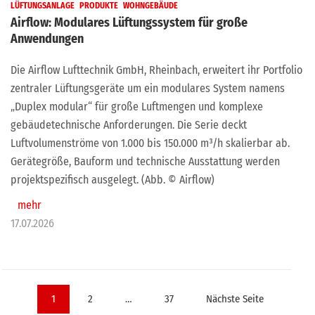
LÜFTUNGSANLAGE
PRODUKTE
WOHNGEBÄUDE
Airflow: Modulares Lüftungssystem für große
Anwendungen
Die Airflow Lufttechnik GmbH, Rheinbach, erweitert ihr Portfolio
zentraler Lüftungsgeräte um ein modulares System namens
„Duplex modular“ für große Luftmengen und komplexe
gebäudetechnische Anforderungen. Die Serie deckt
Luftvolumenströme von 1.000 bis 150.000 m³/h skalierbar ab.
Gerätegröße, Bauform und technische Ausstattung werden
projektspezifisch ausgelegt. (Abb. © Airflow)
mehr
17.07.2026
Seitennummerierung
1
2
…
37
Nächste Seite