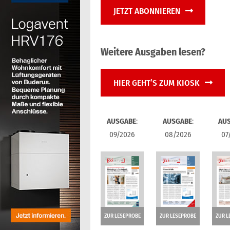
JETZT ABONNIEREN
Weitere Ausgaben lesen?
HIER GEHT’S ZUM KIOSK
AUSGABE
:
AUSGABE
:
AU
09/2026
08/2026
07
ZUR LESEPROBE
ZUR LESEPROBE
ZUR L