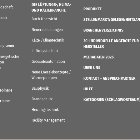
DIE LÜFTUNGS-, KLIMA-
edschaft
PRODUKTE
UND KÄLTEBRANCHE
Kiosk
Buch Übersicht
STELLENMARKT/GELEGENHEITSAN
Neuerscheinungen
BRANCHENVERZEICHNIS
Kälte-/Klimatechnik
2C: INDIVIDUELLE ANGEBOTE FÜR
rogramm
HERSTELLER
Lüftungstechnik
Energetische
MEDIADATEN 2026
Gebäudeautomation
von
n
ÜBER UNS
Neue Energiekonzepte /
Wärmepumpen
KONTAKT – ANSPRECHPARTNER
Bauphysik
HILFE
ebinare
Brandschutz
KATEGORIEN (SCHLAGWORTBAUM
ermine
Heizungstechnik
Facility Management