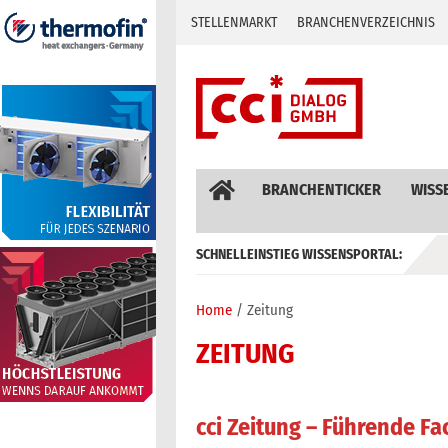
Skip
STELLENMARKT
BRANCHENVERZEICHNIS
to
content
BRANCHENTICKER
WISS
SCHNELLEINSTIEG WISSENSPORTAL:
GEBÄUDEAUTOMATION / MSR
Home
Zeitung
ZEITUNG
cci Zeitung – Führende Fa