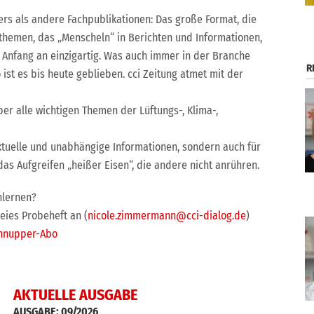
ders als andere Fachpublikationen: Das große Format, die
themen, das „Menscheln“ in Berichten und Informationen,
nfang an einzigartig. Was auch immer in der Branche
R
o ist es bis heute geblieben. cci Zeitung atmet mit der
über alle wichtigen Themen der Lüftungs-, Klima-,
 aktuelle und unabhängige Informationen, sondern auch für
s Aufgreifen „heißer Eisen“, die andere nicht anrühren.
nlernen?
reies Probeheft an (
nicole.zimmermann@cci-dialog.de
)
hnupper-Abo
AKTUELLE AUSGABE
AUSGABE:
09/2026