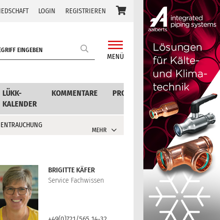
IEDSCHAFT
LOGIN
REGISTRIEREN
MENÜ
LÜKK-
KOMMENTARE
PRODUKTE
KALENDER
 ENTRAUCHUNG
MEHR
BRIGITTE KÄFER
Service Fachwissen
cci Dialog GmbH
+49(0)721/565 14-32