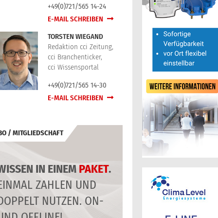
+49(0)721/565 14-24
E-MAIL SCHREIBEN
TORSTEN WIEGAND
Redaktion cci Zeitung,
cci Branchenticker,
cci Wissensportal
+49(0)721/565 14-30
E-MAIL SCHREIBEN
BO / MITGLIEDSCHAFT
WISSEN IN EINEM
PAKET
.
EINMAL ZAHLEN UND
DOPPELT NUTZEN. ON-
UND OFFLINE!