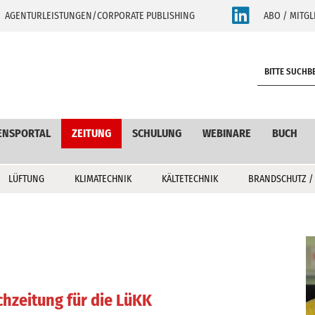
AGENTURLEISTUNGEN/CORPORATE PUBLISHING
ABO / MITGL
S
e
a
r
c
ENSPORTAL
ZEITUNG
SCHULUNG
WEBINARE
BUCH
h
LÜFTUNG
KLIMATECHNIK
KÄLTETECHNIK
BRANDSCHUTZ /
chzeitung für die LüKK