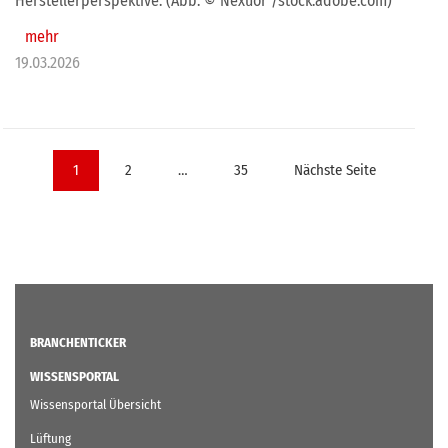
Herstellerperspektive. (Abb. © Nexuor /stock.adobe.com)
mehr
19.03.2026
Seitennummerierung
1
2
…
35
Nächste Seite
der
Beiträge
BRANCHENTICKER
WISSENSPORTAL
Wissensportal Übersicht
Lüftung