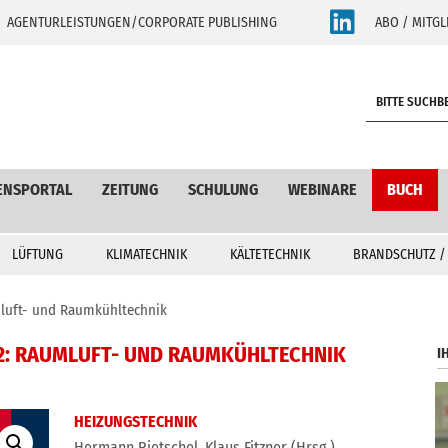
AGENTURLEISTUNGEN/CORPORATE PUBLISHING
ABO / MITGL
S
e
a
r
c
ENSPORTAL
ZEITUNG
SCHULUNG
WEBINARE
BUCH
h
LÜFTUNG
KLIMATECHNIK
KÄLTETECHNIK
BRANDSCHUTZ /
luft- und Raumkühltechnik
2: RAUMLUFT- UND RAUMKÜHLTECHNIK
I
HEIZUNGSTECHNIK
Hermann Rietschel, Klaus Fitzner (Hrsg.)