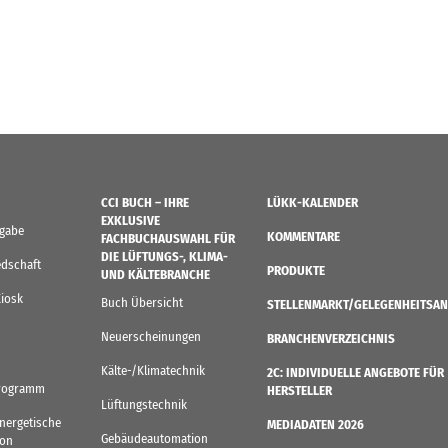
CCI BUCH – IHRE
LÜKK-KALENDER
EXKLUSIVE
sgabe
KOMMENTARE
FACHBUCHAUSWAHL FÜR
DIE LÜFTUNGS-, KLIMA-
edschaft
PRODUKTE
UND KÄLTEBRANCHE
Kiosk
Buch Übersicht
STELLENMARKT/GELEGENHEITSAN
Neuerscheinungen
BRANCHENVERZEICHNIS
Kälte-/Klimatechnik
2C: INDIVIDUELLE ANGEBOTE FÜR
rogramm
HERSTELLER
Lüftungstechnik
Energetische
MEDIADATEN 2026
Gebäudeautomation
von