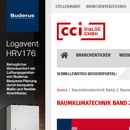
Skip
STELLENMARKT
BRANCHENVERZEICHNIS
to
content
BRANCHENTICKER
WISS
SCHNELLEINSTIEG WISSENSPORTAL:
GEBÄUDEAUTOMATION / MSR
Home
Raumklimatechnik Band 2: Raum
RAUMKLIMATECHNIK BAND 