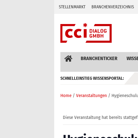
Skip
STELLENMARKT
BRANCHENVERZEICHNIS
to
content
BRANCHENTICKER
WISS
SCHNELLEINSTIEG WISSENSPORTAL:
GEBÄUDEAUTOMATION / MSR
Home
Veranstaltungen
Hygieneschulu
Diese Veranstaltung hat bereits stattge