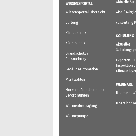
Aktuelle Au
WISSENSPORTAL
Wissensportal Übersicht
Abo / Mitgli
Lüftung
cci Zeitung 
Klimatechnik
SCHULUNG
Kältetechnik
Aktuelles
Schulungsp
Brandschutz /
Entrauchung
Experten – 
Inspektion 
Gebäudeautomation
Klimaanlage
Marktzahlen
WEBINARE
Normen, Richtlinien und
Übersicht W
Verordnungen
Übersicht T
Wärmeübertragung
Wärmepumpe