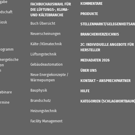
sgabe
KOMMENTARE
FACHBUCHAUSWAHL FÜR
DIE LÜFTUNGS-, KLIMA-
edschaft
PRODUKTE
UND KÄLTEBRANCHE
Kiosk
Buch Übersicht
STELLENMARKT/GELEGENHEITSAN
Neuerscheinungen
BRANCHENVERZEICHNIS
Kälte-/Klimatechnik
2C: INDIVIDUELLE ANGEBOTE FÜR
rogramm
HERSTELLER
Lüftungstechnik
Energetische
MEDIADATEN 2026
Gebäudeautomation
von
n
ÜBER UNS
Neue Energiekonzepte /
Wärmepumpen
KONTAKT – ANSPRECHPARTNER
Bauphysik
HILFE
ebinare
Brandschutz
KATEGORIEN (SCHLAGWORTBAUM
ermine
Heizungstechnik
Facility Management