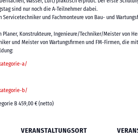
rflächen, Wasser, Luft) praktisch erprobt. Der erste Schulun
tag sind nur noch die A-Teilnehmer dabei.
 an Servicetechniker und Fachmonteure von Bau- und Wartung
 an Planer, Konstrukteure, Ingenieure/Techniker/Meister von H
niker und Meister von Wartungsfirmen und FM-Firmen, die mit
ldung:
ategorie-a/
ategorie-b/
egorie B 459,00 € (netto)
VERANSTALTUNGSORT
VERAN