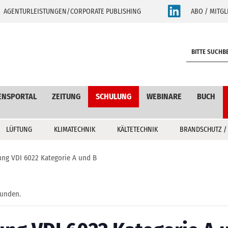
AGENTURLEISTUNGEN/CORPORATE PUBLISHING
ABO / MITGL
S
e
a
r
c
ENSPORTAL
ZEITUNG
SCHULUNG
WEBINARE
BUCH
h
LÜFTUNG
KLIMATECHNIK
KÄLTETECHNIK
BRANDSCHUTZ /
ng VDI 6022 Kategorie A und B
funden.