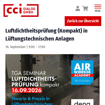
Skip
to
MENÜ
content
Zurück zur Übersicht
Luftdichtheitsprüfung (Kompakt) in
Lüftungstechnischen Anlagen
16. September | 9:00
-
17:00