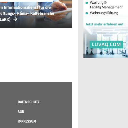
hr Informationsdienst für die
üftungs-, Klima-, Kältebranche
(LüKK)
DATENSCHUTZ
AGB
IMPRESSUM