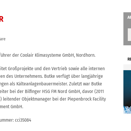
R
A
are
äftsführer der Coolair Klimasysteme GmbH, Nordhorn.
R
eitet Großprojekte und den Vertrieb sowie alle internen
ren des Unternehmens. Butke verfügt über langjährige
ngen als Kälteanlagenbauermeister. Zuletzt war Butke
leiter bei der Bilfinger HSG FM Nord GmbH, davor (2011
4) leitender Objektmanager bei der Piepenbrock Facility
ment GmbH.
nummer: cci35084