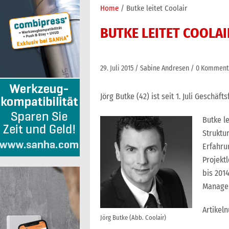
Home
Butke leitet Coolair
BUTKE LEITET COOLAI
29. Juli 2015
Sabine Andresen
0 Komment
Jörg Butke (42) ist seit 1. Juli Gesch
Butke l
Struktu
Erfahru
Projekt
bis 201
Manage
Artikel
Jörg Butke (Abb. Coolair)