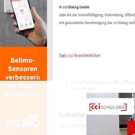
© cci Dialog GmbH
Jede Art der Vervielfältigung, Verbreitung, öffe
mit gesonderter Genehmigung der cci Dialog Gmb
Tags:
cci Branchenticker
Beitragsnavigation
Leser helfen Lesern: Klimatisier
von Museen
Schreibe einen Komment
Du musst
angemeldet
sein, um einen K