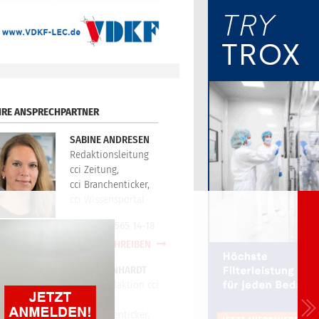
HRE ANSPRECHPARTNER
SABINE ANDRESEN
Redaktionsleitung
cci Zeitung,
cci Branchenticker,
cci Wissensportal
+49(0)721/565 14-18
E-MAIL SCHREIBEN
PETER REINHARDT
Technikredaktion cci
Zeitung,
cci Branchenticker,