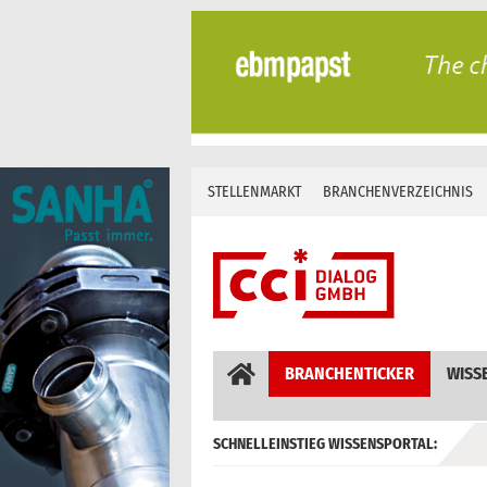
Skip
to
content
STELLENMARKT
BRANCHENVERZEICHNIS
BRANCHENTICKER
WISS
SCHNELLEINSTIEG WISSENSPORTAL:
GEBÄUDEAUTOMATION / MSR