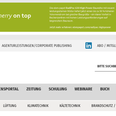
AGENTURLEISTUNGEN/CORPORATE PUBLISHING
ABO / MITGL
S
e
a
r
c
ENSPORTAL
ZEITUNG
SCHULUNG
WEBINARE
BUCH
h
LÜFTUNG
KLIMATECHNIK
KÄLTETECHNIK
BRANDSCHUTZ /