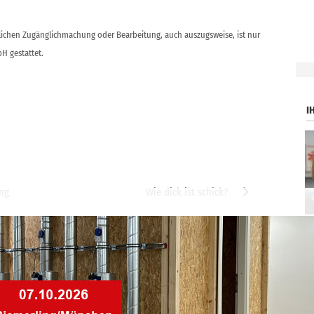
ntlichen Zugänglichmachung oder Bearbeitung, auch auszugsweise, ist nur
H gestattet.
.
I
ung
Wie dick ist schick?
ar
ommentar abzugeben.