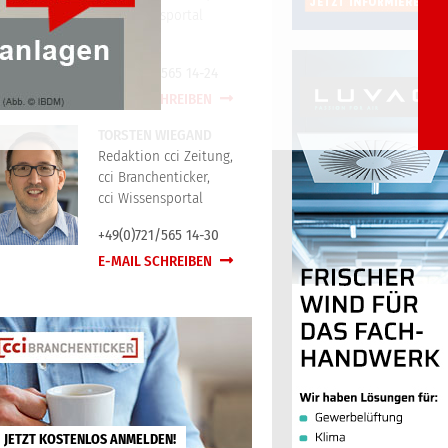
cci Wissensportal
+49(0)721/565 14-24
E-MAIL SCHREIBEN
TORSTEN WIEGAND
Redaktion cci Zeitung,
cci Branchenticker,
cci Wissensportal
+49(0)721/565 14-30
E-MAIL SCHREIBEN
JETZT KOSTENLOS ANMELDEN!