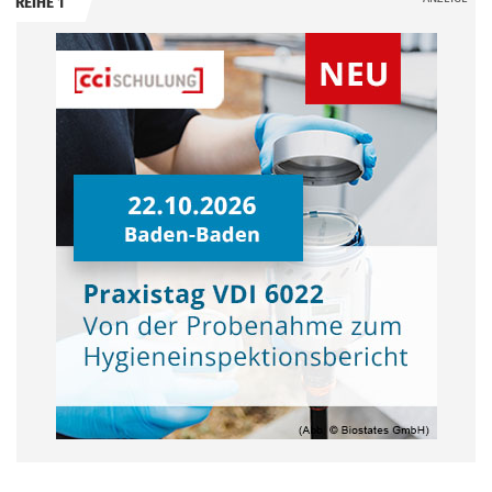
REIHE 1
.
.