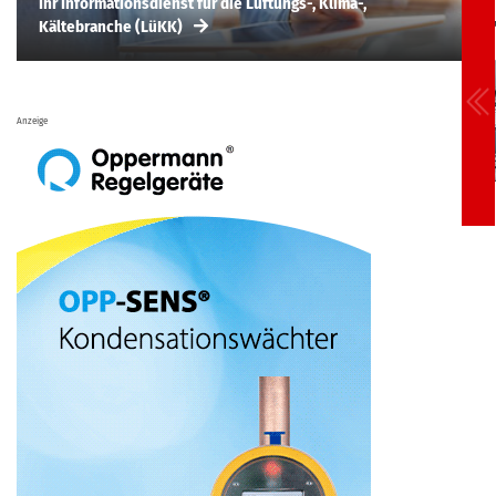
Ihr Informationsdienst für die Lüftungs-, Klima-,
Kältebranche (LüKK)
Anzeige