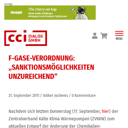
Skip
Anzeige
to
content
MENÜ
F-GASE-VERORDNUNG:
„SANKTIONSMÖGLICHKEITEN
UNZUREICHEND“
21. September 2015
Volker Jochems
0 Kommentare
Nachdem sich letzten Donnerstag (17. September,
hier
) der
Zentralverband Kälte Klima Wärmepumpen (ZVKKW) zum
aktuellen Entwurf der Änderung der Chemikalien-