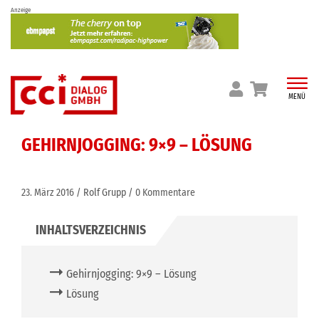
Skip
Anzeige
to
content
MENÜ
GEHIRNJOGGING: 9×9 – LÖSUNG
23. März 2016
Rolf Grupp
0 Kommentare
Gehirnjogging: 9×9 – Lösung
Lösung