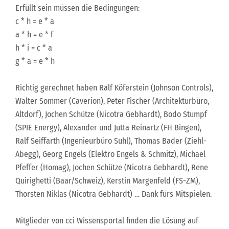
Erfüllt sein müssen die Bedingungen:
c * h = e * a
a * h = e * f
h * i = c * a
g * a = e * h
Richtig gerechnet haben Ralf Köferstein (Johnson Controls),
Walter Sommer (Caverion), Peter Fischer (Architekturbüro,
Altdorf), Jochen Schütze (Nicotra Gebhardt), Bodo Stumpf
(SPIE Energy), Alexander und Jutta Reinartz (FH Bingen),
Ralf Seiffarth (Ingenieurbüro Suhl), Thomas Bader (Ziehl-
Abegg), Georg Engels (Elektro Engels & Schmitz), Michael
Pfeffer (Homag), Jochen Schütze (Nicotra Gebhardt), Rene
Quirighetti (Baar/Schweiz), Kerstin Margenfeld (FS-ZM),
Thorsten Niklas (Nicotra Gebhardt) … Dank fürs Mitspielen.
Mitglieder von cci Wissensportal finden die Lösung auf