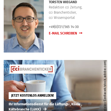
TORSTEN WIEGAND
Redaktion cci Zeitung,
cci Branchenticker,
cci Wissensportal
+49(0)721/565 14-30
E-MAIL SCHREIBEN
JETZT KOSTENLOS ANMELDEN!
Ihr Informationsdienst für die Lüftungs-, Klima-,
Kältebranche (LüKK)