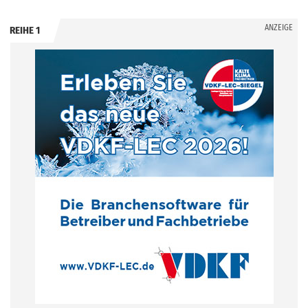
ANZEIGE
REIHE 1
.