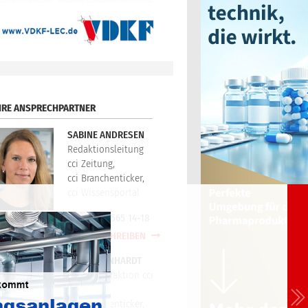
HRE ANSPRECHPARTNER
SABINE ANDRESEN
Redaktionsleitung
cci Zeitung,
cci Branchenticker,
cci Wissensportal
+49(0)721/565 14-18
E-MAIL SCHREIBEN
PETER REINHARDT
Technikredaktion cci
Zeitung,
cci Branchenticker,