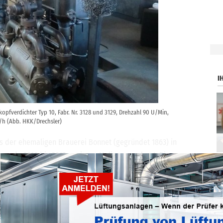
.
I
opfverdichter Typ 10, Fabr. Nr. 3128 und 3129, Drehzahl 90 U/Min,
h (Abb. HKK/Drechsler)
 der ehemaligen Brauerei Bonnet (gegründet 1863) in
urde 2016 bis 2017 zu einem Atelier ausgebaut. Die
n Linde von 1898 wurden optisch überholt. Ebenfalls noch
pendecke mit Stahlträgern, gusseiserne Säulen, eine
n. Weitere Impressionen der Maschien finden Sie auf der
- und Klimatechnik (HKK).