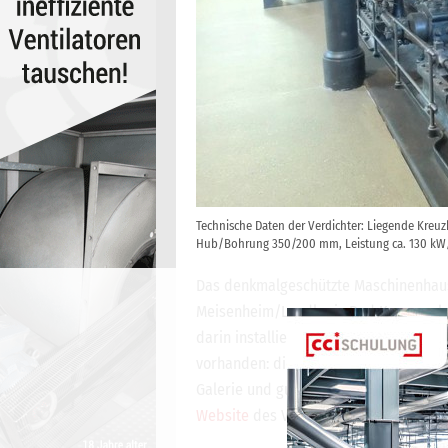
Technische Daten der Verdichter: Liegende Kreuzk
Hub/Bohrung 350/200 mm, Leistung ca. 130 kW/
Das denkmalgeschützte Maschinenhaus
Meisenheim/Landkreis Bad Kreuznach w
darin installierten Kälteverdichter vo
vorhanden: die original belassene Kap
Galerie und gusseiserne Fensterrahme
Website
des Vereins Historische Kälte