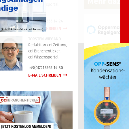
cci Wissensportal
+49(0)721/565 14-24
E-MAIL SCHREIBEN
TORSTEN WIEGAND
Redaktion cci Zeitung,
cci Branchenticker,
cci Wissensportal
+49(0)721/565 14-30
E-MAIL SCHREIBEN
JETZT KOSTENLOS ANMELDEN!