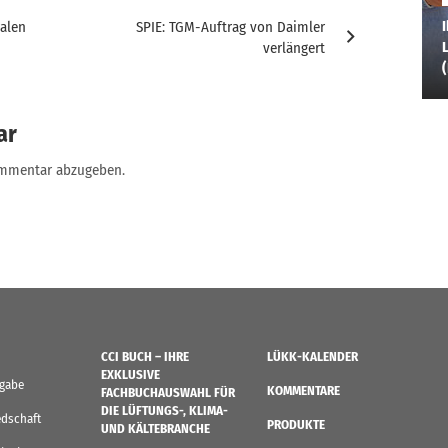
I
alen
SPIE: TGM-Auftrag von Daimler
L
verlängert
ar
ommentar abzugeben.
CCI BUCH – IHRE
LÜKK-KALENDER
EXKLUSIVE
sgabe
KOMMENTARE
FACHBUCHAUSWAHL FÜR
DIE LÜFTUNGS-, KLIMA-
edschaft
PRODUKTE
UND KÄLTEBRANCHE