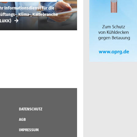
hr Informationsdienst für die
üftungs-, Klima-, Kältebranche
(LüKK)
DATENSCHUTZ
AGB
IMPRESSUM