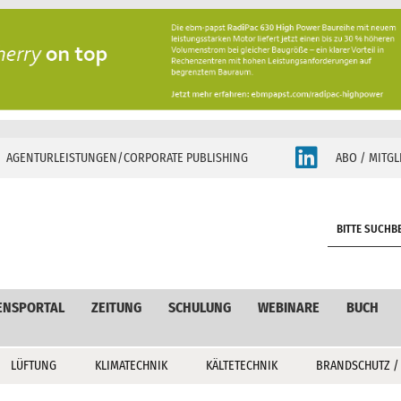
AGENTURLEISTUNGEN/CORPORATE PUBLISHING
ABO / MITGL
S
e
a
r
c
ENSPORTAL
ZEITUNG
SCHULUNG
WEBINARE
BUCH
h
LÜFTUNG
KLIMATECHNIK
KÄLTETECHNIK
BRANDSCHUTZ /