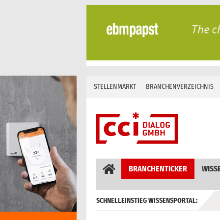
Skip
to
content
STELLENMARKT
BRANCHENVERZEICHNIS
BRANCHENTICKER
WISS
SCHNELLEINSTIEG WISSENSPORTAL:
GEBÄUDEAUTOMATION / MSR