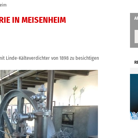
heim
RIE IN MEISENHEIM
A
t Linde-Kälteverdichter von 1898 zu besichtigen
R