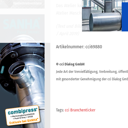
Das Atelier kann samstags und sonntag
Atelier Maschinenhaus Drechsler, Obe
(Text und Bild entnommen aus der H
/ April 2019)
Artikelnummer: cci69880
© cci Dialog GmbH
Jede Art der Vervielfältigung, Verbreitung, öffe
mit gesonderter Genehmigung der cci Dialog Gmb
Tags:
cci Branchenticker