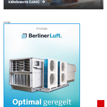
Kältebranche (LüKK)
Anzeige