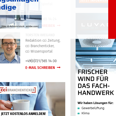
cci Wissensportal
+49(0)721/565 14-24
E-MAIL SCHREIBEN
TORSTEN WIEGAND
Redaktion cci Zeitung,
cci Branchenticker,
cci Wissensportal
+49(0)721/565 14-30
E-MAIL SCHREIBEN
JETZT KOSTENLOS ANMELDEN!