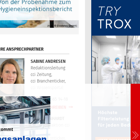
HRE ANSPRECHPARTNER
SABINE ANDRESEN
Redaktionsleitung
cci Zeitung,
cci Branchenticker,
cci Wissensportal
+49(0)721/565 14-18
E-MAIL SCHREIBEN
PETER REINHARDT
Technikredaktion cci
Zeitung,
cci Branchenticker,