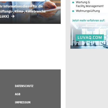
hr Informationsdienst für die
üftungs-, Klima-, Kältebranche
(LüKK)
DATENSCHUTZ
AGB
IMPRESSUM