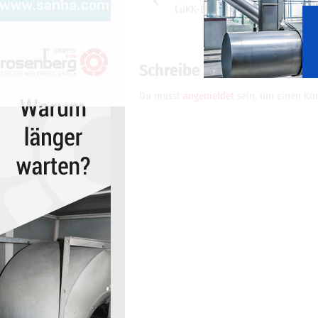
LüKK-Berufen 2019
Schreibe einen Komment
Du musst
angemeldet
sein, um einen K