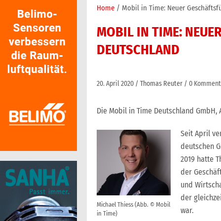
Home
Mobil in Time: Neuer Geschäftsf
MOBIL IN TIME: NEU
DEUTSCHLAND
20. April 2020
Thomas Reuter
0 Komment
Die Mobil in Time Deutschland GmbH, A
Seit April v
deutschen G
2019 hatte 
der Geschäft
und Wirtscha
der gleichze
Michael Thiess (Abb. © Mobil
war.
in Time)