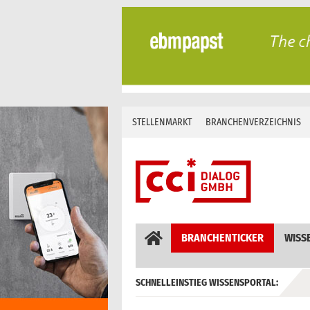
Skip
to
content
STELLENMARKT
BRANCHENVERZEICHNIS
BRANCHENTICKER
WISS
SCHNELLEINSTIEG WISSENSPORTAL:
GEBÄUDEAUTOMATION / MSR