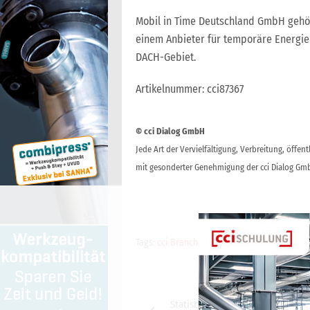
Mobil in Time Deutschland GmbH gehö
einem Anbieter für temporäre Energi
DACH-Gebiet.
Artikelnummer: cci87367
© cci Dialog GmbH
Jede Art der Vervielfältigung, Verbreitung, öffe
mit gesonderter Genehmigung der cci Dialog Gmb
Tags:
cci Branchenticker
Beitragsnavigation
Statistik ZDH: Lehrlingszahlen in