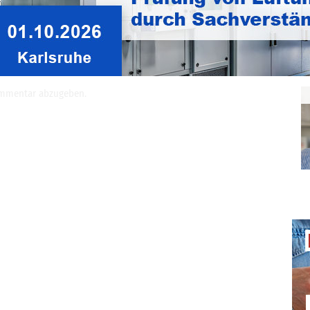
LüKK
ar
ommentar abzugeben.