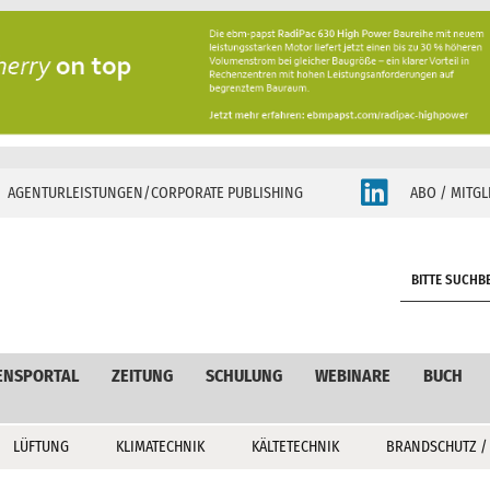
AGENTURLEISTUNGEN/CORPORATE PUBLISHING
ABO / MITGL
S
e
a
r
c
ENSPORTAL
ZEITUNG
SCHULUNG
WEBINARE
BUCH
h
LÜFTUNG
KLIMATECHNIK
KÄLTETECHNIK
BRANDSCHUTZ /