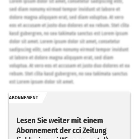
Lorem ipsum dolor sit amet, consetetur sadipscing elitr,
sed diam nonumy eirmod tempor invidunt ut labore et
dolore magna aliquyam erat, sed diam voluptua. At vero
eos et accusam et justo duo dolores et ea rebum. Stet clita
kasd gubergren, no sea takimata sanctus est Lorem ipsum
dolor sit amet. Lorem ipsum dolor sit amet, consetetur
sadipscing elitr, sed diam nonumy eirmod tempor invidunt
ut labore et dolore magna aliquyam erat, sed diam
voluptua. At vero eos et accusam et justo duo dolores et ea
rebum. Stet clita kasd gubergren, no sea takimata sanctus
est Lorem ipsum dolor sit amet.
ABONNEMENT
Lesen Sie weiter mit einem
Abonnement der cci Zeitung