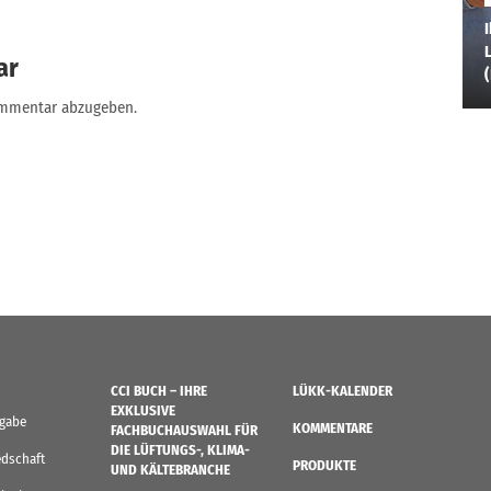
I
L
ar
ommentar abzugeben.
CCI BUCH – IHRE
LÜKK-KALENDER
EXKLUSIVE
sgabe
KOMMENTARE
FACHBUCHAUSWAHL FÜR
DIE LÜFTUNGS-, KLIMA-
edschaft
PRODUKTE
UND KÄLTEBRANCHE