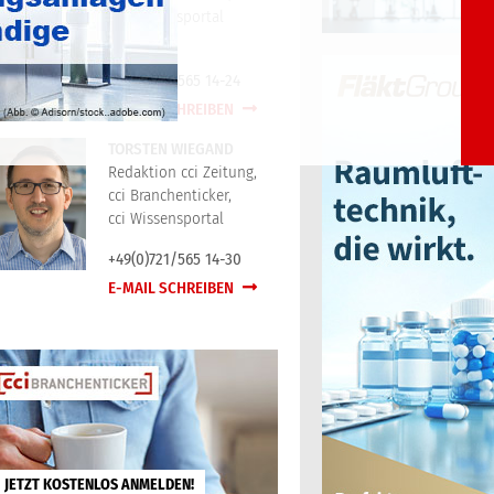
cci Wissensportal
+49(0)721/565 14-24
E-MAIL SCHREIBEN
TORSTEN WIEGAND
Redaktion cci Zeitung,
cci Branchenticker,
cci Wissensportal
+49(0)721/565 14-30
E-MAIL SCHREIBEN
JETZT KOSTENLOS ANMELDEN!