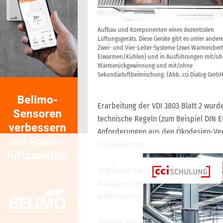
Aufbau und Komponenten eines dezentralen
Lüftungsgeräts. Diese Geräte gibt es unter ander
Zwei- und Vier-Leiter-Systeme (zwei Wärmeübert
Erwärmen/Kühlen) und in Ausführungen mit/o
Wärmerückgewinnung und mit/ohne
Sekundärluftbeimischung. (Abb. cci Dialog GmbH
Erarbeitung der VDI 3803 Blatt 2 wur
technische Regeln (zum Beispiel DIN E
Anforderungen aus den Ökodesign-Ver
berücksichtigt.
Mitglieder von cci Wissensportal kön
Aussagen der VDI 3803 Blatt 2 für 4,7
Artikelnummer
cci78404
.
Weitere, knapp 100 von der Redaktio