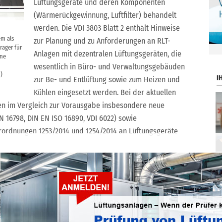
Lüftungsgeräte und deren Komponenten
(Wärmerückgewinnung, Luftfilter) behandelt
werden. Die VDI 3803 Blatt 2 enthält Hinweise
em als
zur Planung und zu Anforderungen an RLT-
rager für
.
Anlagen mit dezentralen Lüftungsgeräten, die
hne
wesentlich in Büro- und Verwaltungsgebäuden
)
I
zur Be- und Entlüftung sowie zum Heizen und
Kühlen eingesetzt werden. Bei der aktuellen
den im Vergleich zur Vorausgabe insbesondere neue
N 16798, DIN EN ISO 16890, VDI 6022) sowie
ordnungen 1253/2014 und 1254/2014 an Lüftungsgeräte
nen die Redaktions-Zusammenfassung mit den wichtigsten
0 € kaufen. Sie finden die Zusammenfassung unter der
n erstellte Zusammenfassungen von Normen und