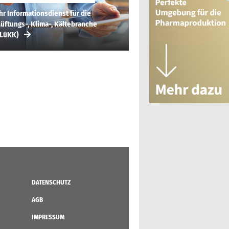
hr Informationsdienst für die
üftungs-, Klima-, Kältebranche
(LüKK)
DATENSCHUTZ
AGB
IMPRESSUM