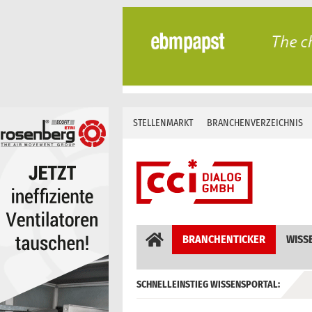
Skip
to
content
STELLENMARKT
BRANCHENVERZEICHNIS
BRANCHENTICKER
WISS
SCHNELLEINSTIEG WISSENSPORTAL:
GEBÄUDEAUTOMATION / MSR