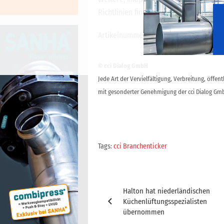
Richtlinien finden Sie
hier
.
Artikelnummer: cci70606
© cci Dialog GmbH
Jede Art der Vervielfältigung, Verbreitung, öffe
mit gesonderter Genehmigung der cci Dialog Gmb
Tags:
cci Branchenticker
Beitragsnavigation
Halton hat niederländischen
Küchenlüftungsspezialisten
übernommen