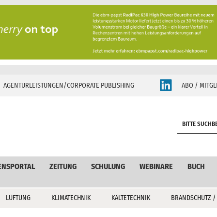
AGENTURLEISTUNGEN/CORPORATE PUBLISHING
ABO / MITGL
S
e
a
r
c
ENSPORTAL
ZEITUNG
SCHULUNG
WEBINARE
BUCH
h
LÜFTUNG
KLIMATECHNIK
KÄLTETECHNIK
BRANDSCHUTZ /