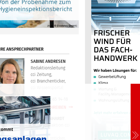
HRE ANSPRECHPARTNER
SABINE ANDRESEN
Redaktionsleitung
cci Zeitung,
cci Branchenticker,
cci Wissensportal
+49(0)721/565 14-18
E-MAIL SCHREIBEN
PETER REINHARDT
Technikredaktion cci
Zeitung,
cci Branchenticker,