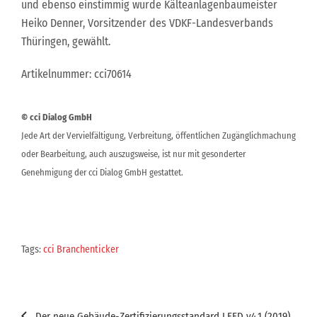
und ebenso einstimmig wurde Kälteanlagenbaumeister
Heiko Denner, Vorsitzender des VDKF-Landesverbands
Thüringen, gewählt.
Artikelnummer: cci70614
© cci Dialog GmbH
Jede Art der Vervielfältigung, Verbreitung, öffentlichen Zugänglichmachung
oder Bearbeitung, auch auszugsweise, ist nur mit gesonderter
Genehmigung der cci Dialog GmbH gestattet.
Tags:
cci Branchenticker
Beitragsnavigation
Der neue Gebäude-Zertifizierungsstandard LEED v4.1 (2019)