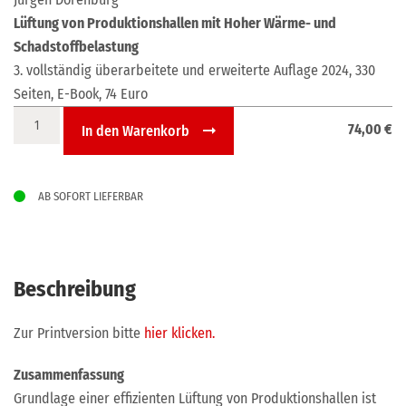
Lüftung von Produktionshallen mit Hoher Wärme- und
Schadstoffbelastung
3. vollständig überarbeitete und erweiterte Auflage 2024, 330
Seiten, E-Book, 74 Euro
Lüftung
74,00
€
In den Warenkorb
von
Produktionshallen
mit
AB SOFORT LIEFERBAR
Hoher
Wärme-
und
Schadstoffbelastung
Beschreibung
(E-
Book)
Zur Printversion bitte
hier klicken.
Menge
Zusammenfassung
Grundlage einer effizienten Lüftung von Produktionshallen ist