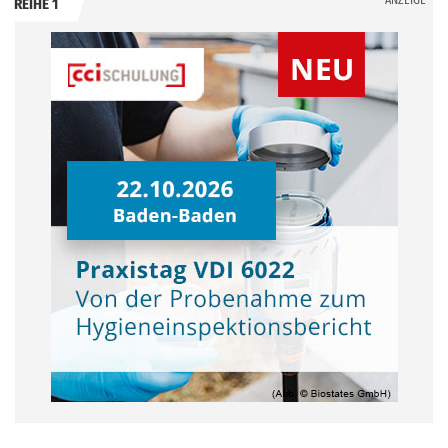
REIHE 1
.
.