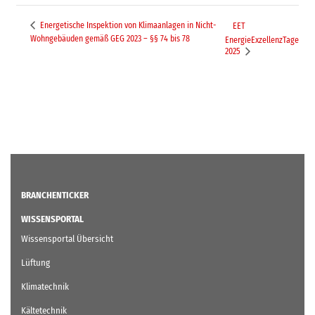
Energetische Inspektion von Klimaanlagen in Nicht-
EET
Wohngebäuden gemäß GEG 2023 – §§ 74 bis 78
EnergieExzellenzTage
2025
BRANCHENTICKER
WISSENSPORTAL
Wissensportal Übersicht
Lüftung
Klimatechnik
Kältetechnik