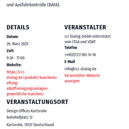
und Ausfuhrkontrolle (BAFA).
DETAILS
VERANSTALTER
cci Dialog GmbH unterstützt
Datum:
vom ITGA und VDKF
26. März 2025
Telefon
Zeit:
+49(0)721/565 14-16
9:30 - 17:00
E-Mail
Website:
info@cci-dialog.de
https://cci-
Veranstalter-Website
dialog.de/produkt/kuechenlu
anzeigen
eftung-
abluftreinigungsanlagen-
gewerbliche-kuechen/
VERANSTALTUNGSORT
Design Offices Karlsruhe
Bahnhofplatz 12
Karlsruhe
,
76137
Deutschland