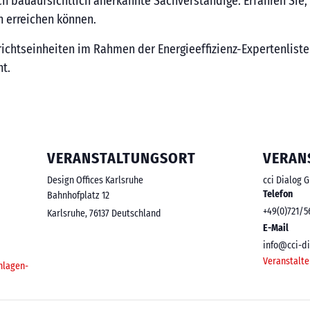
h bauaufsichtlich anerkannte Sachverständige: Erfahren Sie, 
n erreichen können.
richtseinheiten im Rahmen der Energieeffizienz-Expertenlis
t.
VERANSTALTUNGSORT
VERAN
Design Offices Karlsruhe
cci Dialog 
Telefon
Bahnhofplatz 12
+49(0)721/5
Karlsruhe
,
76137
Deutschland
E-Mail
info@cci-di
Veranstalte
nlagen-