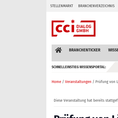
Skip
STELLENMARKT
BRANCHENVERZEICHNIS
to
content
BRANCHENTICKER
WISS
SCHNELLEINSTIEG WISSENSPORTAL:
GEBÄUDEAUTOMATION / MSR
Home
Veranstaltungen
Prüfung von L
Diese Veranstaltung hat bereits stattge