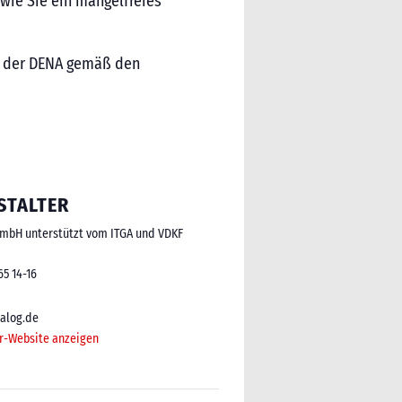
wie Sie ein mängelfreies
te der DENA gemäß den
STALTER
GmbH unterstützt vom ITGA und VDKF
65 14-16
alog.de
r-Website anzeigen