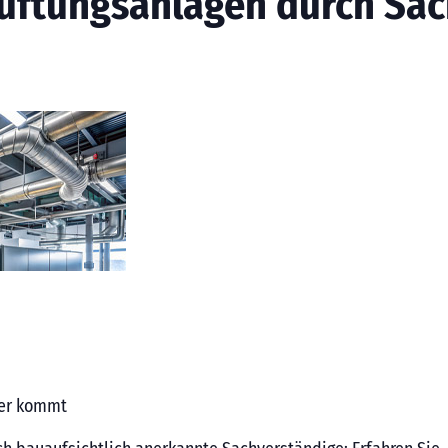
üftungsanlagen durch Sa
(Abb. © Adisorn/stock.adobe.com)
fer kommt