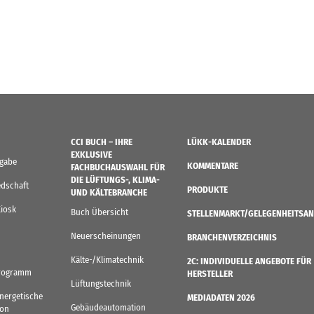
CCI BUCH – IHRE
LÜKK-KALENDER
EXKLUSIVE
sgabe
KOMMENTARE
FACHBUCHAUSWAHL FÜR
DIE LÜFTUNGS-, KLIMA-
edschaft
PRODUKTE
UND KÄLTEBRANCHE
Kiosk
Buch Übersicht
STELLENMARKT/GELEGENHEITSAN
Neuerscheinungen
BRANCHENVERZEICHNIS
Kälte-/Klimatechnik
2C: INDIVIDUELLE ANGEBOTE FÜR
rogramm
HERSTELLER
Lüftungstechnik
Energetische
MEDIADATEN 2026
Gebäudeautomation
von