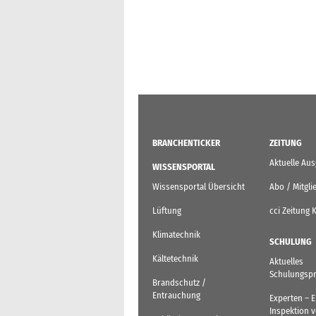
BRANCHENTICKER
ZEITUNG
Aktuelle Au
WISSENSPORTAL
Wissensportal Übersicht
Abo / Mitgli
Lüftung
cci Zeitung 
Klimatechnik
SCHULUNG
Kältetechnik
Aktuelles
Schulungsp
Brandschutz /
Entrauchung
Experten – 
Inspektion 