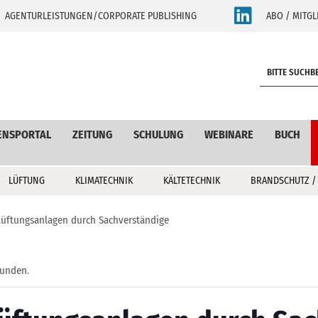
AGENTURLEISTUNGEN/CORPORATE PUBLISHING
ABO / MITGL
S
e
a
r
c
ENSPORTAL
ZEITUNG
SCHULUNG
WEBINARE
BUCH
h
LÜFTUNG
KLIMATECHNIK
KÄLTETECHNIK
BRANDSCHUTZ /
üftungsanlagen durch Sachverständige
funden.