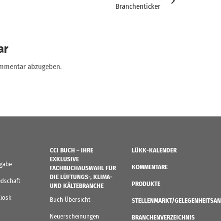
Branchenticker
ar
ommentar abzugeben.
CCI BUCH – IHRE
LÜKK-KALENDER
EXKLUSIVE
sgabe
KOMMENTARE
FACHBUCHAUSWAHL FÜR
DIE LÜFTUNGS-, KLIMA-
edschaft
PRODUKTE
UND KÄLTEBRANCHE
Kiosk
Buch Übersicht
STELLENMARKT/GELEGENHEITSAN
Neuerscheinungen
BRANCHENVERZEICHNIS