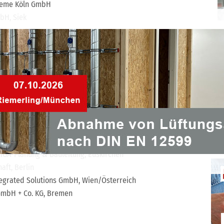
steme Köln GmbH
bH, Siek
heim an der Ruhr
titut für Geäudeenergetik,Thermotechnik und
 TGA-Planung & Bauleitung, Euskirchen
aft, Berlin
tegrated Solutions GmbH, Wien/Österreich
GmbH + Co. KG, Bremen