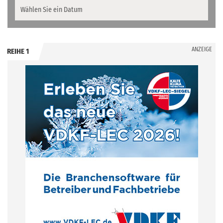
ANZEIGE
REIHE 1
.