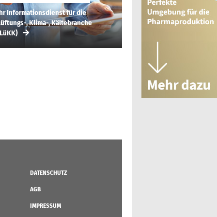
hr Informationsdienst für die
üftungs-, Klima-, Kältebranche
(LüKK)
DATENSCHUTZ
AGB
IMPRESSUM