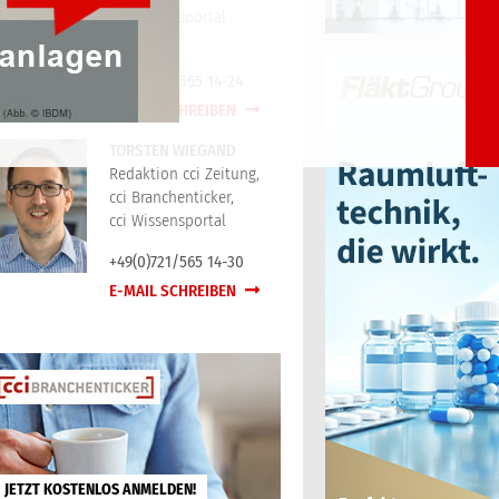
cci Wissensportal
+49(0)721/565 14-24
E-MAIL SCHREIBEN
TORSTEN WIEGAND
Redaktion cci Zeitung,
cci Branchenticker,
cci Wissensportal
+49(0)721/565 14-30
E-MAIL SCHREIBEN
JETZT KOSTENLOS ANMELDEN!