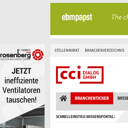
Skip
to
content
STELLENMARKT
BRANCHENVERZEICHNIS
BRANCHENTICKER
WISS
SCHNELLEINSTIEG WISSENSPORTAL:
GEBÄUDEAUTOMATION / MSR