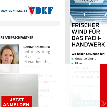
HRE ANSPRECHPARTNER
SABINE ANDRESEN
Redaktionsleitung
cci Zeitung,
cci Branchenticker,
cci Wissensportal
+49(0)721/565 14-18
E-MAIL SCHREIBEN
PETER REINHARDT
Technikredaktion cci
Zeitung,
cci Branchenticker,