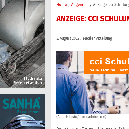
Home
Allgemein
Anzeige: cci Schulun
ANZEIGE: CCI SCHUL
3. August 2022
Medien Abteilung
(Abb. © kasto/stock.adobe.com)
Die nächsten Termine für unsere Schul