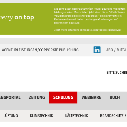
AGENTURLEISTUNGEN/CORPORATE PUBLISHING
ABO / MITGL
S
e
a
r
c
ENSPORTAL
ZEITUNG
SCHULUNG
WEBINARE
BUCH
h
LÜFTUNG
KLIMATECHNIK
KÄLTETECHNIK
BRANDSCHUTZ /