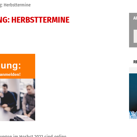
g: Herbsttermine
UNG: HERBSTTERMINE
A
R
ungen im Herbst 2022 sind online.