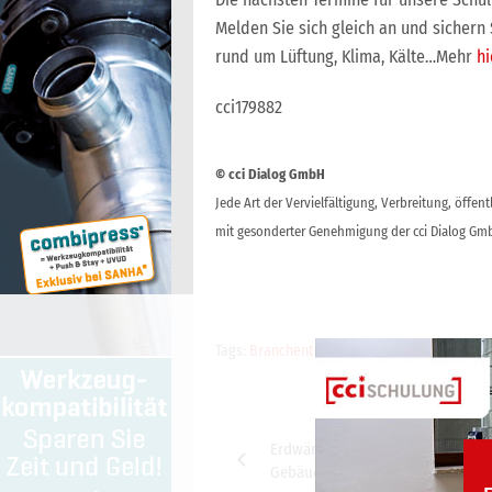
Melden Sie sich gleich an und sichern 
rund um Lüftung, Klima, Kälte…Mehr
hi
cci179882
© cci Dialog GmbH
Jede Art der Vervielfältigung, Verbreitung, öffe
mit gesonderter Genehmigung der cci Dialog Gmb
Tags:
Branchenticker-Anzeige
,
cci Branchen
Beitragsnavigation
Erdwärmepumpen können 75 % 
Gebäude-Wärmebedarfs decken