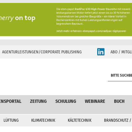
AGENTURLEISTUNGEN/CORPORATE PUBLISHING
ABO / MITGL
S
e
a
r
c
ENSPORTAL
ZEITUNG
SCHULUNG
WEBINARE
BUCH
h
LÜFTUNG
KLIMATECHNIK
KÄLTETECHNIK
BRANDSCHUTZ /