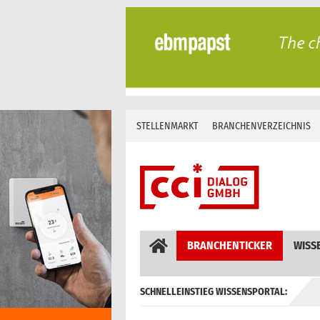
Skip
to
content
STELLENMARKT
BRANCHENVERZEICHNIS
BRANCHENTICKER
WISS
SCHNELLEINSTIEG WISSENSPORTAL:
GEBÄUDEAUTOMATION / MSR