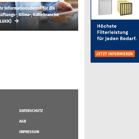
hr Informationsdienst für die
üftungs-, Klima-, Kältebranche
(LüKK)
DATENSCHUTZ
AGB
IMPRESSUM