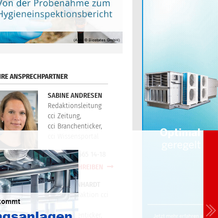
HRE ANSPRECHPARTNER
SABINE ANDRESEN
Redaktionsleitung
cci Zeitung,
cci Branchenticker,
cci Wissensportal
+49(0)721/565 14-18
E-MAIL SCHREIBEN
PETER REINHARDT
Technikredaktion cci
Zeitung,
cci Branchenticker,