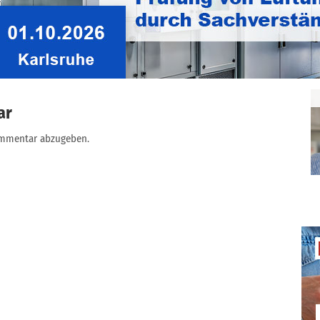
Belimo: Energieverteiler fürs Heizen
tung
und Kühlen
ar
ommentar abzugeben.