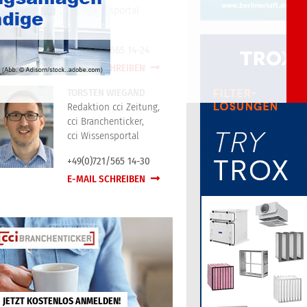
cci Wissensportal
+49(0)721/565 14-24
E-MAIL SCHREIBEN
TORSTEN WIEGAND
Redaktion cci Zeitung,
cci Branchenticker,
cci Wissensportal
+49(0)721/565 14-30
E-MAIL SCHREIBEN
JETZT KOSTENLOS ANMELDEN!