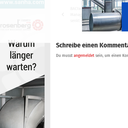
Beitragsnavigation
BACtwin: Selbstkonfigurierende
Management- und Bedieneinrich
senkt Engineeringkosten
Schreibe einen Komment
Du musst
angemeldet
sein, um einen K