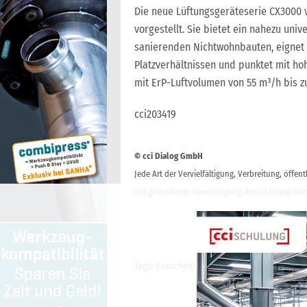
Die neue Lüftungsgeräteserie CX3000
vorgestellt. Sie bietet ein nahezu uni
sanierenden Nichtwohnbauten, eignet 
Platzverhältnissen und punktet mit hoh
mit ErP-Luftvolumen von 55 m³/h bis z
cci203419
© cci Dialog GmbH
Jede Art der Vervielfältigung, Verbreitung, öffe
mit gesonderter Genehmigung der cci Dialog Gmb
Tags:
Branchenticker-Anzeige
,
cci Branchen