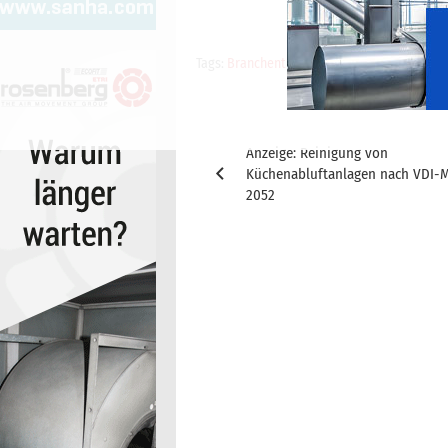
Tags:
Branchenticker-Anzeige
,
cci Branchen
Beitragsnavigation
Anzeige: Reinigung von
Küchenabluftanlagen nach VDI-
2052