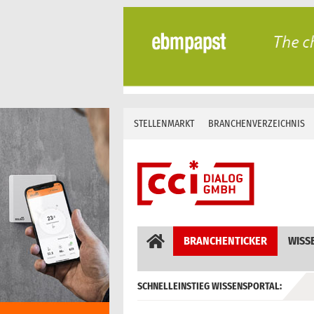
Skip
to
content
STELLENMARKT
BRANCHENVERZEICHNIS
BRANCHENTICKER
WISS
SCHNELLEINSTIEG WISSENSPORTAL:
GEBÄUDEAUTOMATION / MSR