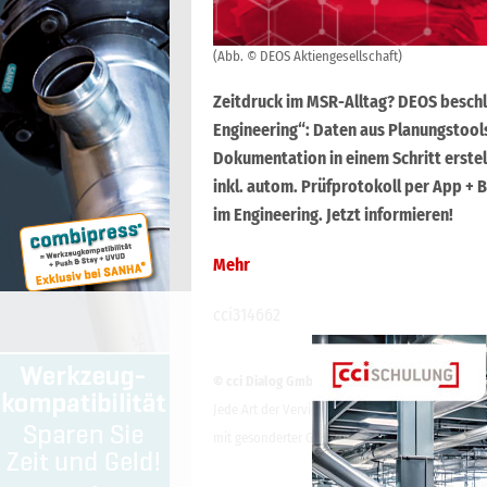
(Abb. © DEOS Aktiengesellschaft)
Zeitdruck im MSR-Alltag? DEOS beschl
Engineering“: Daten aus Planungstool
Dokumentation in einem Schritt erste
inkl. autom. Prüfprotokoll per App + 
im Engineering. Jetzt informieren!
Mehr
cci314662
© cci Dialog GmbH
Jede Art der Vervielfältigung, Verbreitung, öffe
mit gesonderter Genehmigung der cci Dialog Gmb