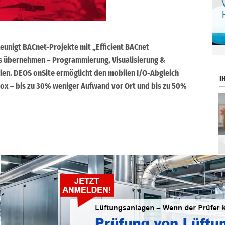
eunigt BACnet-Projekte mit „Efficient BACnet
.
s übernehmen – Programmierung, Visualisierung &
llen. DEOS onSite ermöglicht den mobilen I/O-Abgleich
I
Box – bis zu 30% weniger Aufwand vor Ort und bis zu 50%
ntlichen Zugänglichmachung oder Bearbeitung, auch auszugsweise, ist nur
H gestattet.