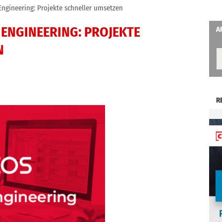
 Engineering: Projekte schneller umsetzen
S ENGINEERING: PROJEKTE
A
N
R