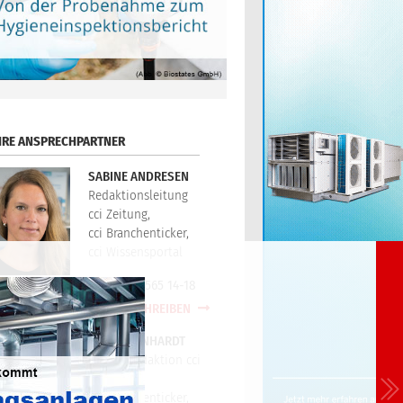
HRE ANSPRECHPARTNER
SABINE ANDRESEN
Redaktionsleitung
cci Zeitung,
cci Branchenticker,
cci Wissensportal
+49(0)721/565 14-18
E-MAIL SCHREIBEN
PETER REINHARDT
Technikredaktion cci
Zeitung,
cci Branchenticker,