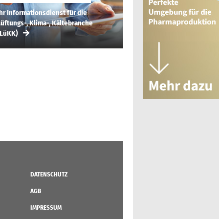
hr Informationsdienst für die
üftungs-, Klima-, Kältebranche
(LüKK)
DATENSCHUTZ
AGB
IMPRESSUM