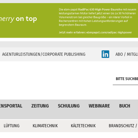
AGENTURLEISTUNGEN/CORPORATE PUBLISHING
ABO / MITGL
S
e
a
r
c
ENSPORTAL
ZEITUNG
SCHULUNG
WEBINARE
BUCH
h
LÜFTUNG
KLIMATECHNIK
KÄLTETECHNIK
BRANDSCHUTZ /