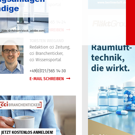
cci Wissensportal
+49(0)721/565 14-24
E-MAIL SCHREIBEN
TORSTEN WIEGAND
Redaktion cci Zeitung,
cci Branchenticker,
cci Wissensportal
+49(0)721/565 14-30
E-MAIL SCHREIBEN
JETZT KOSTENLOS ANMELDEN!