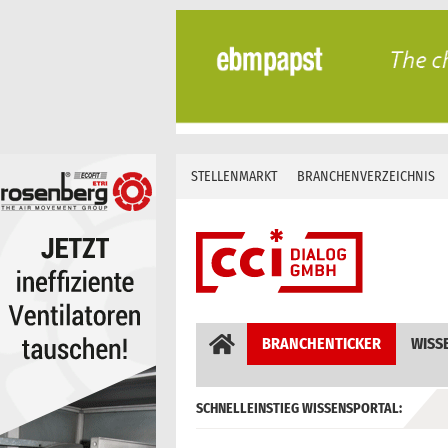
Skip
to
content
STELLENMARKT
BRANCHENVERZEICHNIS
BRANCHENTICKER
WISS
SCHNELLEINSTIEG WISSENSPORTAL:
GEBÄUDEAUTOMATION / MSR