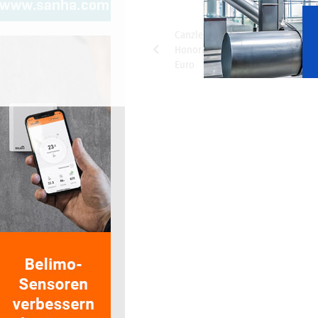
Beitragsnavigation
Canzler erwirtschaftet
Honorarvolumen von rund 28 Mi
Euro