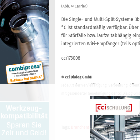
(Abb. © Carrier)
Die Single- und Multi-Split-Systeme ü
°C ist standardmäßig verfügbar. Übe
für Störfälle bzw. laufzeitabhängig ei
integrierten WiFi-Empfänger (teils op
cci173008
© cci Dialog GmbH
Jede Art der Vervielfältigung, Verbreitung, öffe
mit gesonderter Genehmigung der cci Dialog Gmb
Tags:
Branchenticker-Anzeige
,
cci Branchen