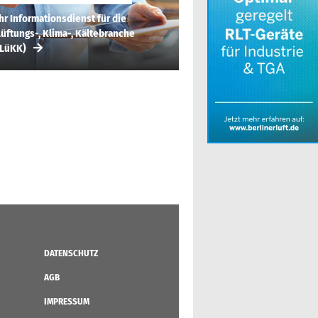
hr Informationsdienst für die
üftungs-, Klima-, Kältebranche
(LüKK)
DATENSCHUTZ
AGB
IMPRESSUM