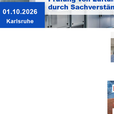
Tecalor mit neuem
o.
Regionalvertriebsleiter