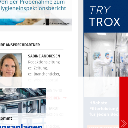
HRE ANSPRECHPARTNER
SABINE ANDRESEN
Redaktionsleitung
cci Zeitung,
cci Branchenticker,
cci Wissensportal
+49(0)721/565 14-18
E-MAIL SCHREIBEN
PETER REINHARDT
Technikredaktion cci
Zeitung,
cci Branchenticker,