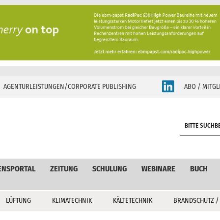
AGENTURLEISTUNGEN/CORPORATE PUBLISHING
ABO / MITGL
S
e
a
r
c
ENSPORTAL
ZEITUNG
SCHULUNG
WEBINARE
BUCH
h
LÜFTUNG
KLIMATECHNIK
KÄLTETECHNIK
BRANDSCHUTZ /