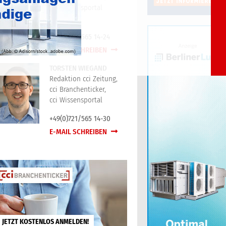
cci Wissensportal
+49(0)721/565 14-24
E-MAIL SCHREIBEN
TORSTEN WIEGAND
Redaktion cci Zeitung,
cci Branchenticker,
cci Wissensportal
+49(0)721/565 14-30
E-MAIL SCHREIBEN
JETZT KOSTENLOS ANMELDEN!