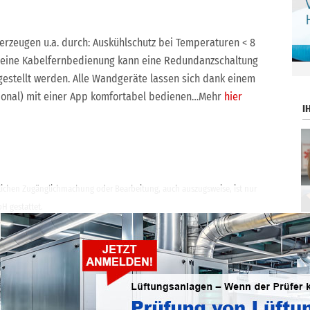
berzeugen u.a. durch: Auskühlschutz bei Temperaturen < 8
r eine Kabelfernbedienung kann eine Redundanzschaltung
.
ngestellt werden. Alle Wandgeräte lassen sich dank einem
tional) mit einer App komfortabel bedienen…Mehr
hier
I
ntlichen Zugänglichmachung oder Bearbeitung, auch auszugsweise, ist nur
H gestattet.
ticker