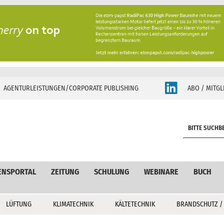
AGENTURLEISTUNGEN/CORPORATE PUBLISHING
ABO / MITGL
S
e
a
r
c
ENSPORTAL
ZEITUNG
SCHULUNG
WEBINARE
BUCH
h
LÜFTUNG
KLIMATECHNIK
KÄLTETECHNIK
BRANDSCHUTZ /