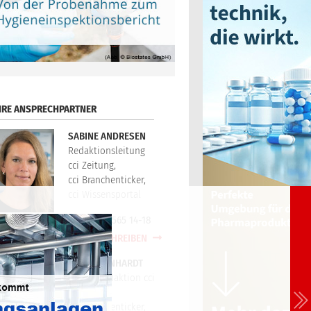
HRE ANSPRECHPARTNER
SABINE ANDRESEN
Redaktionsleitung
cci Zeitung,
cci Branchenticker,
cci Wissensportal
+49(0)721/565 14-18
E-MAIL SCHREIBEN
PETER REINHARDT
Technikredaktion cci
Zeitung,
cci Branchenticker,