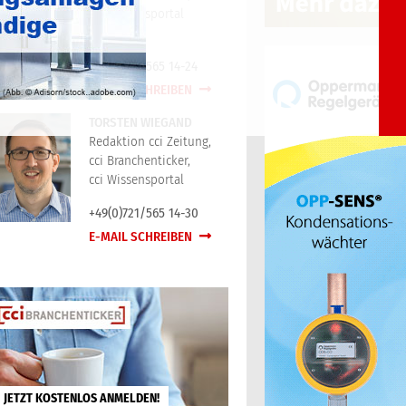
cci Wissensportal
+49(0)721/565 14-24
E-MAIL SCHREIBEN
TORSTEN WIEGAND
Redaktion cci Zeitung,
cci Branchenticker,
cci Wissensportal
+49(0)721/565 14-30
E-MAIL SCHREIBEN
JETZT KOSTENLOS ANMELDEN!