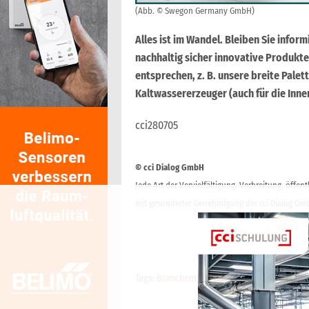
(Abb. © Swegon Germany GmbH)
Alles ist im Wandel. Bleiben Sie infor
nachhaltig sicher innovative Produkt
entsprechen, z. B. unsere breite Pal
Kaltwassererzeuger (auch für die Innen
cci280705
© cci Dialog GmbH
Jede Art der Vervielfältigung, Verbreitung, öffe
mit gesonderter Genehmigung der cci Dialog Gmb
Tags:
Branchenticker-Anzeige
,
cci Branchen