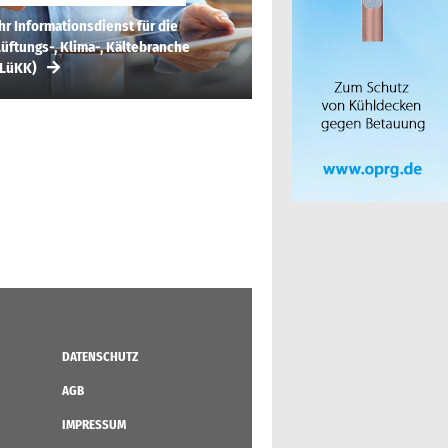
hr Informationsdienst für die
üftungs-, Klima-, Kältebranche
(LüKK)
DATENSCHUTZ
AGB
IMPRESSUM