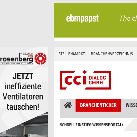
Skip
to
content
STELLENMARKT
BRANCHENVERZEICHNIS
BRANCHENTICKER
WISS
SCHNELLEINSTIEG WISSENSPORTAL:
GEBÄUDEAUTOMATION / MSR