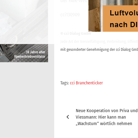
der FAIR-Website
hier
.
cci130909
© cci Dialog GmbH
Jede Art der Vervielfältigung, Verbreitung, öffe
mit gesonderter Genehmigung der cci Dialog Gmb
Tags:
cci Branchenticker
Beitragsnavigation
Neue Kooperation von Priva und
Viessmann: Hier kann man
„Wachstum“ wörtlich nehmen