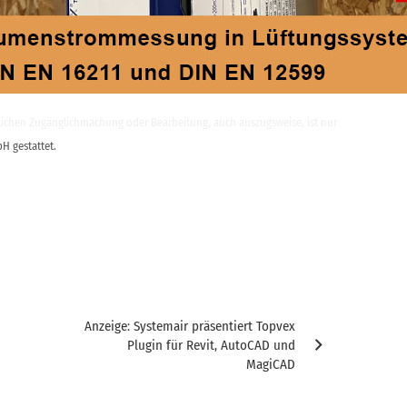
I
L
ntlichen Zugänglichmachung oder Bearbeitung, auch auszugsweise, ist nur
H gestattet.
Anzeige: Systemair präsentiert Topvex
Plugin für Revit, AutoCAD und
MagiCAD