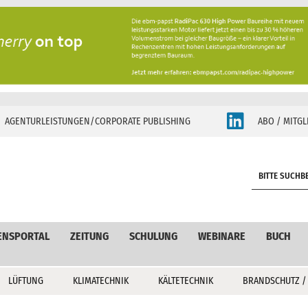
AGENTURLEISTUNGEN/CORPORATE PUBLISHING
ABO / MITGL
S
e
a
r
c
ENSPORTAL
ZEITUNG
SCHULUNG
WEBINARE
BUCH
h
LÜFTUNG
KLIMATECHNIK
KÄLTETECHNIK
BRANDSCHUTZ /