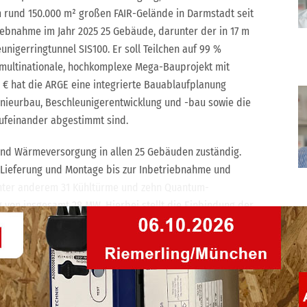
em rund 150.000 m² großen FAIR-Gelände in Darmstadt seit
iebnahme im Jahr 2025 25 Gebäude, darunter der in 17 m
leunigerringtunnel SIS100. Er soll Teilchen auf 99 %
s multinationale, hochkomplexe Mega-Bauprojekt mit
. € hat die ARGE eine integrierte Bauablaufplanung
ngenieurbau, Beschleunigerentwicklung und -bau sowie die
ufeinander abgestimmt sind.
 und Wärmeversorgung in allen 25 Gebäuden zuständig.
e Lieferung und Montage bis zur Inbetriebnahme und
unter anderem 31 Kühltürme und zehn Quantum-
g von insgesamt 28 MW. Hierbei stellt die Einbindung der
eine besondere Herausforderung dar: Ein
mplexe Schaltung im Vorfeld. ROM/Wefers obliegt die
jekt und zu den Partnern der ARGE finden Sie
hier
und auf