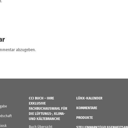
d.
ar
ommentar abzugeben.
CCI BUCH – IHRE
LÜKK-KALENDER
EXKLUSIVE
sgabe
KOMMENTARE
FACHBUCHAUSWAHL FÜR
DIE LÜFTUNGS-, KLIMA-
edschaft
PRODUKTE
UND KÄLTEBRANCHE
Kiosk
Buch Übersicht
STELLENMARKT/GELEGENHEITSAN