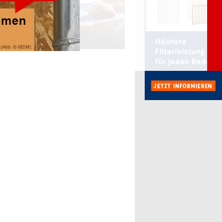
hr Informationsdienst für die
üftungs-, Klima-, Kältebranche
(LüKK)