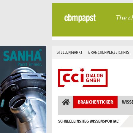
Skip
to
content
STELLENMARKT
BRANCHENVERZEICHNIS
BRANCHENTICKER
WISS
SCHNELLEINSTIEG WISSENSPORTAL:
GEBÄUDEAUTOMATION / MSR