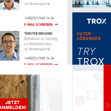
cci Wissensportal
+49(0)721/565 14-24
E-MAIL SCHREIBEN
TORSTEN WIEGAND
Redaktion cci Zeitung,
cci Branchenticker,
cci Wissensportal
+49(0)721/565 14-30
E-MAIL SCHREIBEN
JETZT KOSTENLOS ANMELDEN!