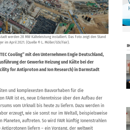
.
tadt werden 28 MW Kälteleistung installiert. Das Foto zeigt den Stand
 im April 2021. (Quelle © L. Möller/GSI/Fair).
I
 TEC Cooling“ mit den Unternehmen Engie Deutschland,
usführung der Gewerke Heizung und Kälte bei der
cility for Antiproton and Ion Research) in Darmstadt
rößten und komplexesten Bauvorhaben für die
von FAIR ist es, neue Erkenntnisse über den Aufbau der
rsums vom Urknall bis heute zu liefern. Dazu werden in
or erzeugt, wie sie sonst nur im Weltall, beispielsweise
 Planeten, auftreten. So wird FAIR künftig Ionenstrahlen
Antiprotonen liefern – ein Vorgang, der weltweit