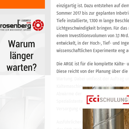
einzigartig ist. Dazu entstehen auf d
Sommer 2017 bis zur geplanten Inbetr
Tiefe installierte, 1.100 m lange Besch
Lichtgeschwindigkeit bringen. Für da
einem Investitionsvolumen von 3,1 Mrd
entwickelt, in der Hoch-, Tief- und I
wissenschaftlichen Experimente eng a
Die ARGE ist für die komplette Kälte-
Diese reicht von der Planung über di
Wartung. Dabei umfasst der Auftrag 
Kältemaschinen mit einer Kälteleistun
Abwärme der Suprakühlung des Rings 
Spezialistenteam simulierte diese ko
Versorgung des Ringbeschleunigers.
Ausführlichere Informationen zum Pro