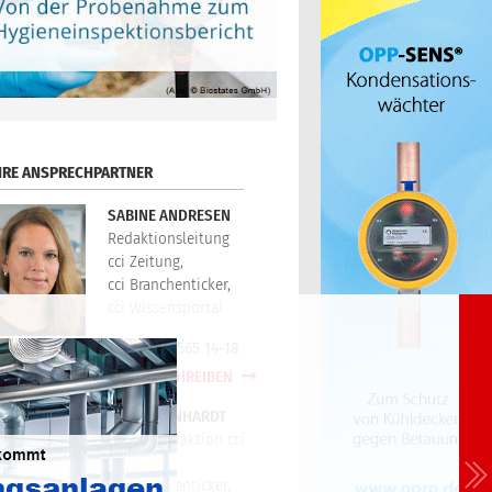
HRE ANSPRECHPARTNER
SABINE ANDRESEN
Redaktionsleitung
cci Zeitung,
cci Branchenticker,
cci Wissensportal
+49(0)721/565 14-18
E-MAIL SCHREIBEN
PETER REINHARDT
Technikredaktion cci
Zeitung,
cci Branchenticker,