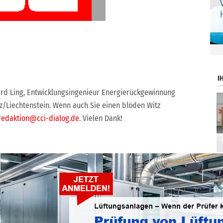
.
I
rd Ling, Entwicklungsingenieur Energierückgewinnung
uz/Liechtenstein. Wenn auch Sie einen blöden Witz
redaktion@cci-dialog.de
. Vielen Dank!
ntlichen Zugänglichmachung oder Bearbeitung, auch auszugsweise, ist nur
H gestattet.