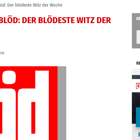
löd: Der blödeste Witz der Woche
BLÖD: DER BLÖDESTE WITZ DER
A
re
R