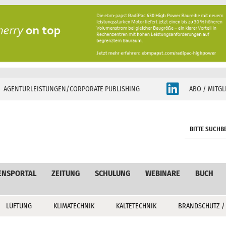
AGENTURLEISTUNGEN/CORPORATE PUBLISHING
ABO / MITGL
S
e
a
r
c
ENSPORTAL
ZEITUNG
SCHULUNG
WEBINARE
BUCH
h
LÜFTUNG
KLIMATECHNIK
KÄLTETECHNIK
BRANDSCHUTZ /