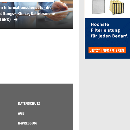
hr Informationsdienst für die
üftungs-, Klima-, Kältebranche
(LüKK)
DATENSCHUTZ
AGB
IMPRESSUM