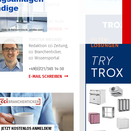
cci Wissensportal
+49(0)721/565 14-24
E-MAIL SCHREIBEN
TORSTEN WIEGAND
Redaktion cci Zeitung,
cci Branchenticker,
cci Wissensportal
+49(0)721/565 14-30
E-MAIL SCHREIBEN
JETZT KOSTENLOS ANMELDEN!