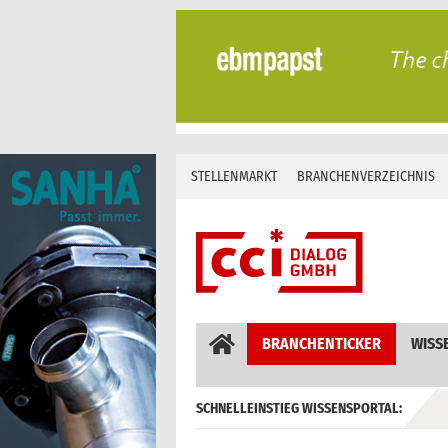
Skip
to
content
STELLENMARKT
BRANCHENVERZEICHNIS
BRANCHENTICKER
WISS
SCHNELLEINSTIEG WISSENSPORTAL:
GEBÄUDEAUTOMATION / MSR