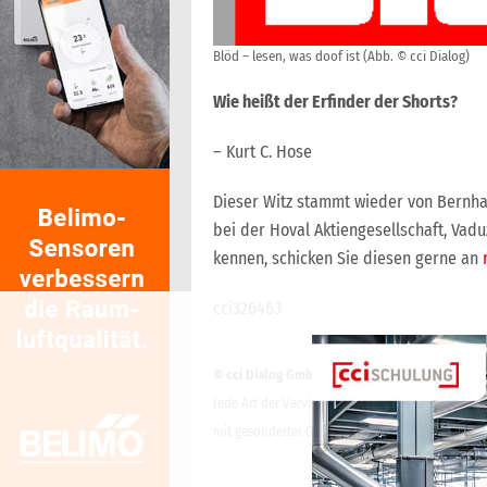
Blöd – lesen, was doof ist (Abb. © cci Dialog)
Wie heißt der Erfinder der Shorts?
– Kurt C. Hose
Dieser Witz stammt wieder von Bernha
bei der Hoval Aktiengesellschaft, Vad
kennen, schicken Sie diesen gerne an
cci326463
© cci Dialog GmbH
Jede Art der Vervielfältigung, Verbreitung, öffe
mit gesonderter Genehmigung der cci Dialog Gmb