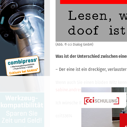
(Abb. © cci Dialog GmbH)
Was ist der Unterschied zwischen ei
– Der eine ist ein dreckiger, verlauste
Wenn auch Sie einen blöden Witz kenne
sabine.andresen@cci-dialog.de
.
Ich wünsche Ihnen eine schöne Woche.
cci133614