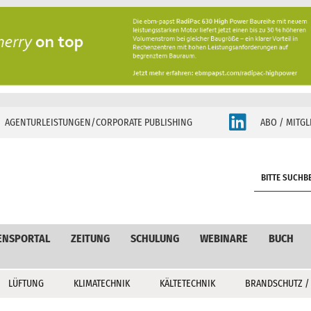
AGENTURLEISTUNGEN/CORPORATE PUBLISHING
ABO / MITGL
S
e
a
r
c
ENSPORTAL
ZEITUNG
SCHULUNG
WEBINARE
BUCH
h
LÜFTUNG
KLIMATECHNIK
KÄLTETECHNIK
BRANDSCHUTZ /