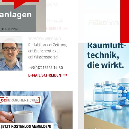
cci Wissensportal
+49(0)721/565 14-24
E-MAIL SCHREIBEN
TORSTEN WIEGAND
Redaktion cci Zeitung,
cci Branchenticker,
cci Wissensportal
+49(0)721/565 14-30
E-MAIL SCHREIBEN
JETZT KOSTENLOS ANMELDEN!