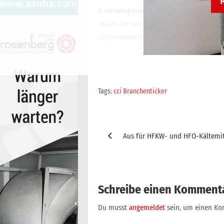
© cci Dialog GmbH
Jede Art der Vervielfältigung, Verbreitung, öffe
mit gesonderter Genehmigung der cci Dialog Gmb
Tags:
cci Branchenticker
Beitragsnavigation
Aus für HFKW- und HFO-Kältemit
Schreibe einen Komment
Du musst
angemeldet
sein, um einen K