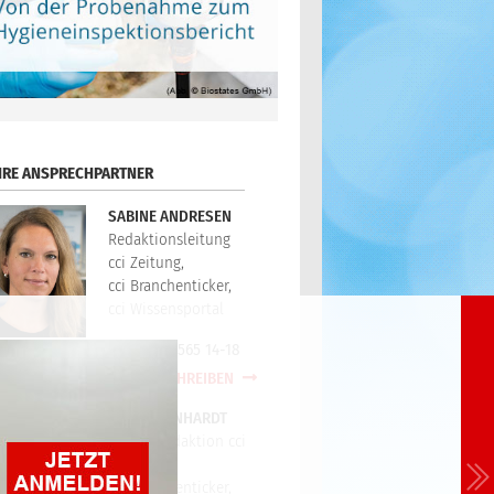
HRE ANSPRECHPARTNER
SABINE ANDRESEN
Redaktionsleitung
cci Zeitung,
cci Branchenticker,
cci Wissensportal
+49(0)721/565 14-18
E-MAIL SCHREIBEN
PETER REINHARDT
Technikredaktion cci
Zeitung,
cci Branchenticker,