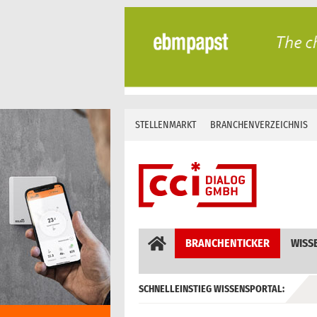
Skip
to
content
STELLENMARKT
BRANCHENVERZEICHNIS
BRANCHENTICKER
WISS
SCHNELLEINSTIEG WISSENSPORTAL:
GEBÄUDEAUTOMATION / MSR