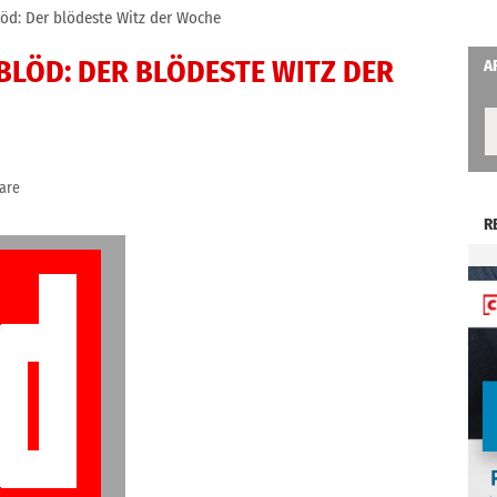
löd: Der blödeste Witz der Woche
BLÖD: DER BLÖDESTE WITZ DER
A
are
R