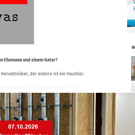
.
I
nem Ehemann und einem Kater?
r Herumtreiber, der andere ist ein Haustier.
n, schicken Sie mir diesen gerne zu an