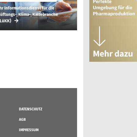
hr Informationsdienst für die
üftungs-, Klima-, Kältebranche
(LüKK)
DATENSCHUTZ
AGB
IMPRESSUM