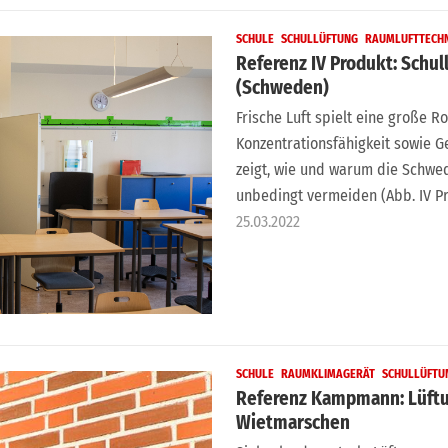
SCHULE
SCHULLÜFTUNG
RAUMLUFTTECH
Referenz IV Produkt: Schul
(Schweden)
Frische Luft spielt eine große R
Konzentrationsfähigkeit sowie G
zeigt, wie und warum die Schwe
unbedingt vermeiden (Abb. IV Pr
25.03.2022
SCHULE
RAUMKLIMAGERÄT
SCHULLÜFTU
Referenz Kampmann: Lüftu
Wietmarschen