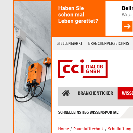
Skip
to
content
STELLENMARKT
BRANCHENVERZEICHNIS
BRANCHENTICKER
WISS
SCHNELLEINSTIEG WISSENSPORTAL:
GEBÄUDEAUTOMATION / MSR
Home
Raumlufttechnik
Schullüftung