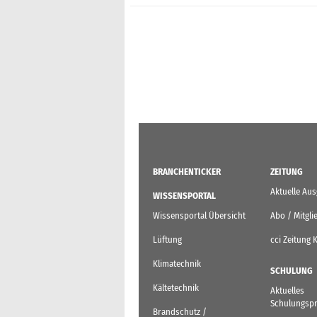
Seitennummerieru
der
Beiträge
BRANCHENTICKER
ZEITUNG
Aktuelle Au
WISSENSPORTAL
Wissensportal Übersicht
Abo / Mitgli
Lüftung
cci Zeitung 
Klimatechnik
SCHULUNG
Kältetechnik
Aktuelles
Schulungsp
Brandschutz /