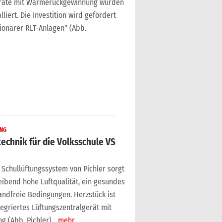
eräte mit Wärmerückgewinnung wurden
liert. Die Investition wird gefördert
ionärer RLT-Anlagen" (Abb.
UNG
technik für die Volksschule VS
 Schullüftungssystem von Pichler sorgt
leibend hohe Luftqualität, ein gesundes
ndfreie Bedingungen. Herzstück ist
tegriertes Lüftungszentralgerät mit
 (Abb. Pichler).
mehr