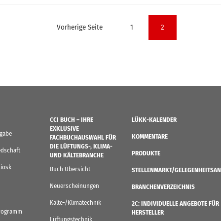
ng
Vorherige Seite
1
2
CCI BUCH – IHRE
LÜKK-KALENDER
EXKLUSIVE
sgabe
KOMMENTARE
FACHBUCHAUSWAHL FÜR
DIE LÜFTUNGS-, KLIMA-
edschaft
PRODUKTE
UND KÄLTEBRANCHE
Kiosk
Buch Übersicht
STELLENMARKT/GELEGENHEITSAN
Neuerscheinungen
BRANCHENVERZEICHNIS
Kälte-/Klimatechnik
2C: INDIVIDUELLE ANGEBOTE FÜR
rogramm
HERSTELLER
Lüftungstechnik