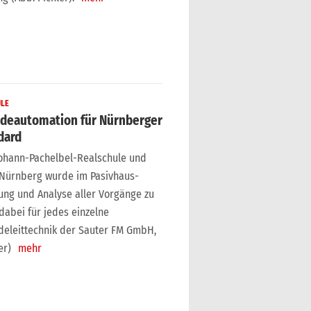
ULE
udeautomation für Nürnberger
dard
Johann-Pachelbel-Realschule und
n Nürnberg wurde im Pasivhaus-
ung und Analyse aller Vorgänge zu
abei für jedes einzelne
eleittechnik der Sauter FM GmbH,
er)
mehr