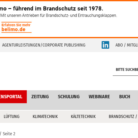
AGENTURLEISTUNGEN/CORPORATE PUBLISHING
ABO / MITGL
S
e
a
r
c
ENSPORTAL
ZEITUNG
SCHULUNG
WEBINARE
BUCH
h
LÜFTUNG
KLIMATECHNIK
KÄLTETECHNIK
BRANDSCHUTZ /
Seite 2