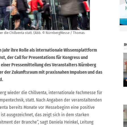
.
der die Chillventa statt. (Abb. © NürnbergMesse / Thomas
I
m Jahr ihre Rolle als internationale Wissensplattform
st, der Call for Presentations für Kongress und
in einer Pressemitteilung des Veranstalters Nürnberg
ber der Zukunftsraum mit praxisnahen Impulsen und das
d.
berg wieder die Chillventa, internationale Fachmesse für
umpentechnik, statt. Nach Angaben der veranstaltenden
venta bereits Monate vor Messebeginn eine positive
ist ausgezeichnet, das zeigt sich in dem starken
tment der Branche“, sagt Daniela Heinkel, Leitung