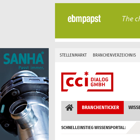
Skip
to
content
STELLENMARKT
BRANCHENVERZEICHNIS
BRANCHENTICKER
WISS
SCHNELLEINSTIEG WISSENSPORTAL:
GEBÄUDEAUTOMATION / MSR