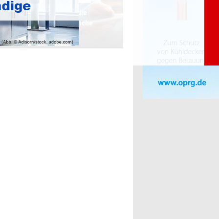
hr Informationsdienst für die
üftungs-, Klima-, Kältebranche
(LüKK)