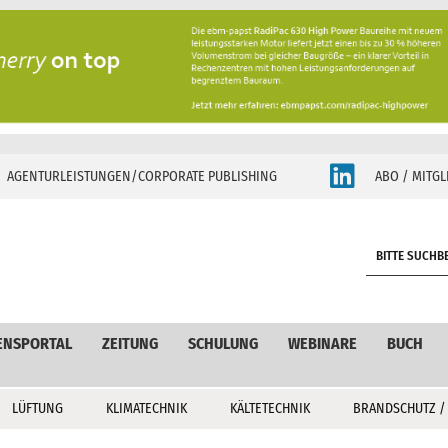
AGENTURLEISTUNGEN/CORPORATE PUBLISHING
ABO / MITGL
S
e
a
r
c
ENSPORTAL
ZEITUNG
SCHULUNG
WEBINARE
BUCH
h
LÜFTUNG
KLIMATECHNIK
KÄLTETECHNIK
BRANDSCHUTZ /