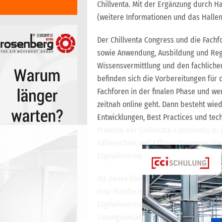
Chillventa. Mit der Ergänzung durch Ha
(weitere Informationen und das Halle
Der Chillventa Congress und die Fach
sowie Anwendung, Ausbildung und Rege
Wissensvermittlung und den fachlichen
befinden sich die Vorbereitungen für 
Fachforen in der finalen Phase und w
zeitnah online geht. Dann besteht wied
Entwicklungen, Best Practices und tec
Projekte der Chillventa-Community zu p
Kältetechnik und Effizienzlösungen übe
Digitalisierung, Nachhaltigkeit und n
Als neues Element erweitert der „Zuk
eine Plattform, die Transformationst
Digitalisierungsprozesse bieten soll. 
Lösungsansätze für künftige Herausfo