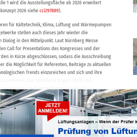
lle 1 wird die Ausstellungsfläche ab 2026 erweitert
nkonzept 2026 siehe
cci297889
).
foren für Kältetechnik, Klima, Lüftung und Wärmepumpen
lwerke stellen auch dieses Jahr wieder die
 Dialog in den Mittelpunkt. Laut Nürnberg Messe
den Call for Presentations des Kongresses und der
erden in Kürze abgeschlossen, sodass die Ausschreibung
er die Möglichkeit für Referenten, Beiträge zu aktuellen
hnologischen Trends einzureichen und sich und ihre
räsentieren. Der inhaltliche Bogen reicht von
r regulatorische Fragestellungen bis hin zu
euen Geschäftsmodellen.
unftsraum“ ab diesem Jahr das Angebot der Chillventa um
hemen sichtbar machen und praxisnahe Einblicke in
Vor Ort gibt es Fachvorträge, Produktpräsentationen und
rderungen. Ergänzend dazu fanden bereits drei digitale