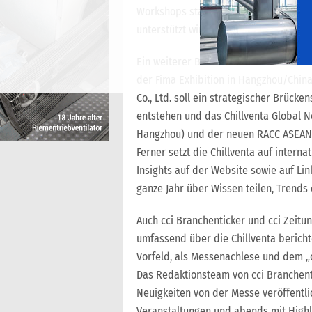
Workshops statt, weitere Termine sind
unterstützt wird, so der Veranstalter.
Ein weiterer Baustein der Chillventa 
der Fima Exhibition in Hangzhou/Chin
Co., Ltd. soll ein strategischer Brück
entstehen und das Chillventa Global N
Hangzhou) und der neuen RACC ASEAN (1
Ferner setzt die Chillventa auf intern
Insights auf der Website sowie auf Li
ganze Jahr über Wissen teilen, Trends 
Auch cci Branchenticker und cci Zeit
umfassend über die Chillventa berich
Vorfeld, als Messenachlese und dem „c
Das Redaktionsteam von cci Branchenti
Neuigkeiten von der Messe veröffentli
Veranstaltungen und abends mit High