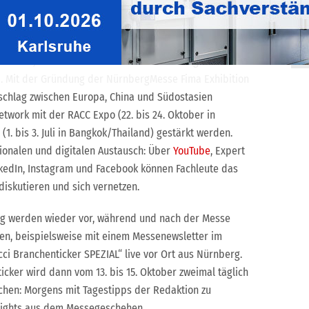
 in Planung, sodass der Austausch kontinuierlich
I
L
wird das Joint Venture zwischen der NürnbergMesse und
a. Mit der Gründung der NürnbergMesse Fima Exhibition
enschlag zwischen Europa, China und Südostasien
etwork mit der RACC Expo (22. bis 24. Oktober in
. bis 3. Juli in Bangkok/Thailand) gestärkt werden.
ationalen und digitalen Austausch: Über
YouTube
, Expert
nkedIn, Instagram und Facebook können Fachleute das
diskutieren und sich vernetzen.
ung werden wieder vor, während und nach der Messe
ten, beispielsweise mit einem Messenewsletter im
ci Branchenticker SPEZIAL“ live vor Ort aus Nürnberg.
cker wird dann vom 13. bis 15. Oktober zweimal täglich
chen: Morgens mit Tagestipps der Redaktion zu
lights aus dem Messegeschehen.