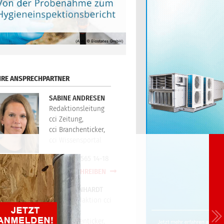
HRE ANSPRECHPARTNER
SABINE ANDRESEN
Redaktionsleitung
cci Zeitung,
cci Branchenticker,
cci Wissensportal
+49(0)721/565 14-18
E-MAIL SCHREIBEN
PETER REINHARDT
Technikredaktion cci
Zeitung,
cci Branchenticker,