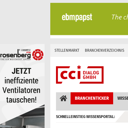
Skip
to
content
STELLENMARKT
BRANCHENVERZEICHNIS
BRANCHENTICKER
WISS
SCHNELLEINSTIEG WISSENSPORTAL:
GEBÄUDEAUTOMATION / MSR