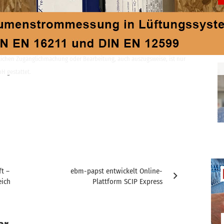
ntlichen Zugänglichmachung oder Bearbeitung, auch auszugsweise, ist nur
H gestattet.
ft –
ebm-papst entwickelt Online-
eich
Plattform SCIP Express