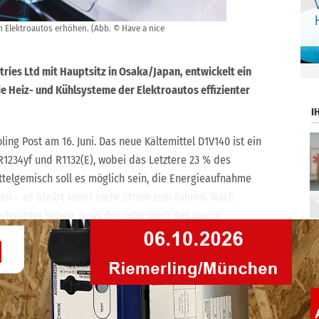
on Elektroautos erhöhen. (Abb. © Have a nice
.
tries Ltd mit Hauptsitz in Osaka/Japan, entwickelt ein
e Heiz- und Kühlsysteme der Elektroautos effizienter
I
ling Post am 16. Juni. Das neue Kältemittel D1V140 ist ein
1234yf und R1132(E), wobei das Letztere 23 % des
telgemisch soll es möglich sein, die Energieaufnahme
ren – es bleibt somit mehr Strom zum Fahren. Nach
 behauptet haben, dass der GWP-Wert des wenig
 liegt. Beides, sowohl das Kältemittel R12232(E) als auch
 Registrierung bei ASHRAE eingereicht. In beiden Fällen
l handeln. Daikin hat für R1132(E) viele Patente
für dessen Anwendung in zahlreichen