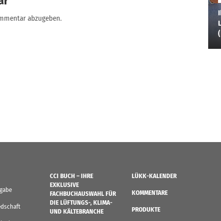
ar
I
ommentar abzugeben.
L
CCI BUCH – IHRE
LÜKK-KALENDER
EXKLUSIVE
sgabe
KOMMENTARE
FACHBUCHAUSWAHL FÜR
DIE LÜFTUNGS-, KLIMA-
edschaft
PRODUKTE
UND KÄLTEBRANCHE