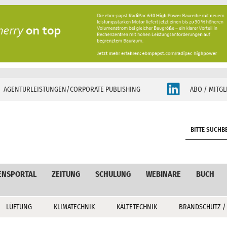
AGENTURLEISTUNGEN/CORPORATE PUBLISHING
ABO / MITGL
S
e
a
r
c
ENSPORTAL
ZEITUNG
SCHULUNG
WEBINARE
BUCH
h
LÜFTUNG
KLIMATECHNIK
KÄLTETECHNIK
BRANDSCHUTZ /