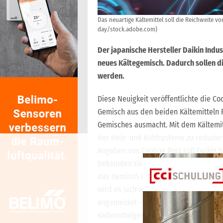
Das neuartige Kältemittel soll die Reichweite v
day/stock.adobe.com)
Der japanische Hersteller Daikin Indus
neues Kältegemisch. Dadurch sollen di
werden.
Diese Neuigkeit veröffentlichte die Coo
Gemisch aus den beiden Kältemitteln R
Gemisches ausmacht. Mit dem Kältemit
der Heiz- und Kühlsysteme zu reduzie
Angaben von Cooling Post soll Daikin
bekannten Kältemittels R1132(E) unter 1
das Gemisch D1V140, wurden im Mai zur
wird es sich wohl um ein A2L-Kältemitte
angemeldet – für die Produktion und 
Kältemittelgemischen.