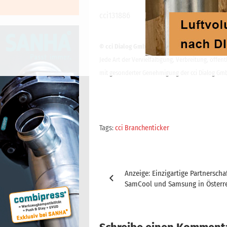
cci131886
© cci Dialog GmbH
Jede Art der Vervielfältigung, Verbreitung, öffe
mit gesonderter Genehmigung der cci Dialog Gmb
Tags:
cci Branchenticker
Beitragsnavigation
Anzeige: Einzigartige Partnerscha
SamCool und Samsung in Österr