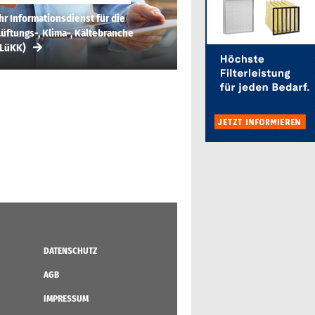
hr Informationsdienst für die
üftungs-, Klima-, Kältebranche
(LüKK)
DATENSCHUTZ
AGB
IMPRESSUM