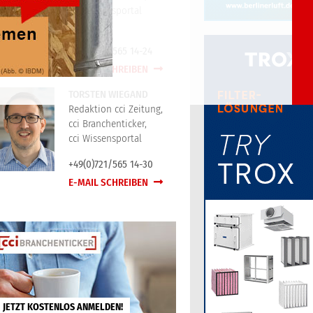
cci Wissensportal
+49(0)721/565 14-24
E-MAIL SCHREIBEN
TORSTEN WIEGAND
Redaktion cci Zeitung,
cci Branchenticker,
cci Wissensportal
+49(0)721/565 14-30
E-MAIL SCHREIBEN
JETZT KOSTENLOS ANMELDEN!