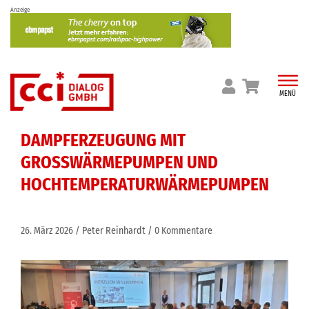
Skip
Anzeige
to
content
MENÜ
DAMPFERZEUGUNG MIT
GROSSWÄRMEPUMPEN UND H
OCHTEMPERATURWÄRMEPUMPEN
26. März 2026
Peter Reinhardt
0 Kommentare