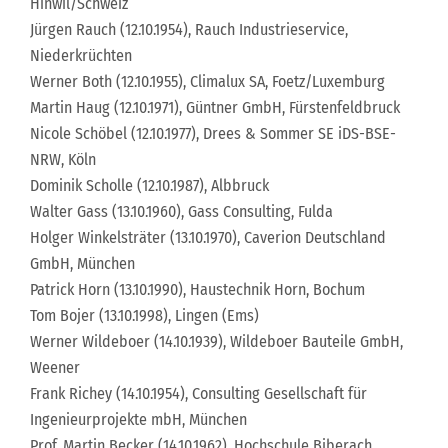
Hinwil/Schweiz
Jürgen Rauch (12.10.1954), Rauch Industrieservice,
Niederkrüchten
Werner Both (12.10.1955), Climalux SA, Foetz/Luxemburg
Martin Haug (12.10.1971), Güntner GmbH, Fürstenfeldbruck
Nicole Schöbel (12.10.1977), Drees & Sommer SE iDS-BSE-
NRW, Köln
Dominik Scholle (12.10.1987), Albbruck
Walter Gass (13.10.1960), Gass Consulting, Fulda
Holger Winkelsträter (13.10.1970), Caverion Deutschland
GmbH, München
Patrick Horn (13.10.1990), Haustechnik Horn, Bochum
Tom Bojer (13.10.1998), Lingen (Ems)
Werner Wildeboer (14.10.1939), Wildeboer Bauteile GmbH,
Weener
Frank Richey (14.10.1954), Consulting Gesellschaft für
Ingenieurprojekte mbH, München
Prof. Martin Becker (14.10.1962), Hochschule Biberach,