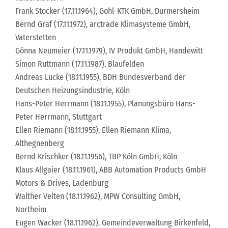
Frank Stocker (17.11.1964), Gohl-KTK GmbH, Durmersheim
Bernd Graf (17.11.1972), arctrade Klimasysteme GmbH,
Vaterstetten
Gönna Neumeier (17.11.1979), IV Produkt GmbH, Handewitt
Simon Ruttmann (17.11.1987), Blaufelden
Andreas Lücke (18.11.1955), BDH Bundesverband der
Deutschen Heizungsindustrie, Köln
Hans-Peter Herrmann (18.11.1955), Planungsbüro Hans-
Peter Herrmann, Stuttgart
Ellen Riemann (18.11.1955), Ellen Riemann Klima,
Althegnenberg
Bernd Krischker (18.11.1956), TBP Köln GmbH, Köln
Klaus Allgaier (18.11.1961), ABB Automation Products GmbH
Motors & Drives, Ladenburg
Walther Velten (18.11.1962), MPW Consulting GmbH,
Northeim
Eugen Wacker (18.11.1962), Gemeindeverwaltung Birkenfeld,