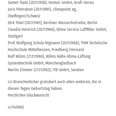
Samet Tüylü (20.11.1958), Ventair GmbH, Groß-Gerau
Juris Pietrobon (20.11.1961), climapoint ag,
Otelfingen/Schweiz
Dirk Thiel (20.11.1961), Berliner Wasserbetriebe, Berlin
Claudia Heinrich (20.11.1966), Klima Service Luftfilter GmbH,
Stuttgart
Prof. Wolfgang Schulz-Nigmann (20.11.1968), THM Technische
Hochschule Mittelhessen, Friedberg (Hessen)
Ralf Wilms (21.11.1960), Wilms Kälte-Klima-Lüftung
Systemtechnik GmbH, Mönchengladbach
Martin Zimmer (21.11.1962), ITB GmbH, Senden
cci Branchenticker gratuliert auch allen anderen, die in
diesen Tagen Geburtstag haben.
Herzlichen Glückwunsch!
cci140082