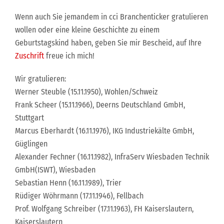
Wenn auch Sie jemandem in cci Branchenticker gratulieren
wollen oder eine kleine Geschichte zu einem
Geburtstagskind haben, geben Sie mir Bescheid, auf Ihre
Zuschrift
freue ich mich!
Wir gratulieren:
Werner Steuble (15.11.1950), Wohlen/Schweiz
Frank Scheer (15.11.1966), Deerns Deutschland GmbH,
Stuttgart
Marcus Eberhardt (16.11.1976), IKG Industriekälte GmbH,
Güglingen
Alexander Fechner (16.11.1982), InfraServ Wiesbaden Technik
GmbH(ISWT), Wiesbaden
Sebastian Henn (16.11.1989), Trier
Rüdiger Wöhrmann (17.11.1946), Fellbach
Prof. Wolfgang Schreiber (17.11.1963), FH Kaiserslautern,
Kaiserslautern