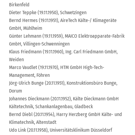
Birkenfeld
Dieter Teppke (19.11.1950), Schwetzingen
Bernd Hermes (19.11.1951), AireTech Kälte-/ Klimageräte
GmbH, Mühlheim
Günter Lehmann (19.11.1959), MAICO Elektroapparate-Fabrik
GmbH, Villingen-Schwenningen
Klaus Friedmann (19.11.1960), Ing. Carl Friedmann GmbH,
Weiden
Marco Vaudlet (19.11.1970), HTM GmbH High-Tech-
Management, Föhren
Jörg-Ulrich Bunge (20.11.1951), Konstruktionsbüro Bunge,
Dorum
Johannes Dieckmann (20.11.1952), Kälte Dieckmann GmbH
Kältetechnik, Schankanlagenbau, Gladbeck
Bernd Diebl (20.11.1954), Harry Herzberg GmbH Kälte- und
Klimatechnik, Altenstadt
Udo Link (20.11.1958), Universitätsklinikum Düsseldorf