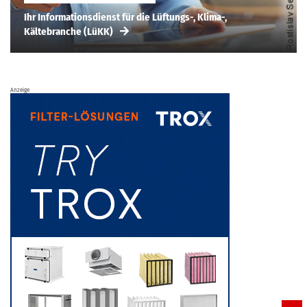
Ihr Informationsdienst für die Lüftungs-, Klima-,
Kältebranche (LüKK)
Anzeige