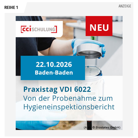
ANZEIGE
REIHE 1
.
.