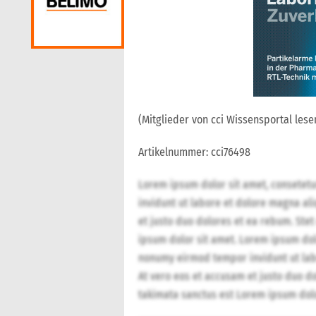
(Mitglieder von cci Wissensportal lesen
Artikelnummer: cci76498
Lorem ipsum dolor sit amet, consetet
invidunt ut labore et dolore magna al
et justo duo dolores et ea rebum. Stet
ipsum dolor sit amet. Lorem ipsum dolo
nonumy eirmod tempor invidunt ut lab
At vero eos et accusam et justo duo do
takimata sanctus est Lorem ipsum dolo