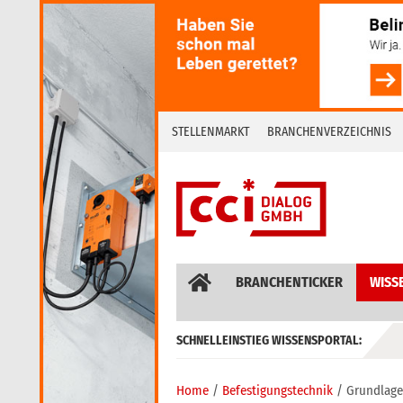
Skip
to
content
STELLENMARKT
BRANCHENVERZEICHNIS
BRANCHENTICKER
WISS
SCHNELLEINSTIEG WISSENSPORTAL:
GEBÄUDEAUTOMATION / MSR
Home
Befestigungstechnik
Grundlage