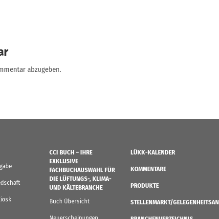
ar
ommentar abzugeben.
CCI BUCH – IHRE
LÜKK-KALENDER
EXKLUSIVE
sgabe
KOMMENTARE
FACHBUCHAUSWAHL FÜR
DIE LÜFTUNGS-, KLIMA-
edschaft
PRODUKTE
UND KÄLTEBRANCHE
Kiosk
Buch Übersicht
STELLENMARKT/GELEGENHEITSAN
Neuerscheinungen
BRANCHENVERZEICHNIS