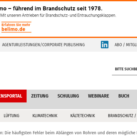
AGENTURLEISTUNGEN/CORPORATE PUBLISHING
ABO / MITGL
S
e
a
r
c
ENSPORTAL
ZEITUNG
SCHULUNG
WEBINARE
BUCH
h
LÜFTUNG
KLIMATECHNIK
KÄLTETECHNIK
BRANDSCHUTZ /
n: Die häufigsten Fehler beim Ablängen von Rohren und deren mögliche 