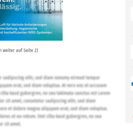
 weiter auf Seite 2)
ur sadipscing elitr, sed diam nonumy eirmod tempor
iquyam erat, sed diam voluptua. At vero eos et accusam
 clita kasd gubergren, no sea takimata sanctus est Lorem
r sit amet, consetetur sadipscing elitr, sed diam
ore et dolore magna aliquyam erat, sed diam voluptua.
lores et ea rebum. Stet clita kasd gubergren, no sea
r sit amet.