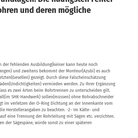
ohren und deren mögliche
an der fehlenden Ausbildung(keiner kann heute noch
längen) und zweitens bekommt der Monteur(Azubi) es auch
tzten(Gesellen) gezeigt. Durch diese Falscheinschätzung
äden(Undichtigkeiten) vermieden werden. Zu Ihrer Ergänzung
ass es zwei Arten beim Rohrtrennen zu unterscheiden gilt.
all(im SHK-Handwerk) sollen(müssen) ohne Rohrabschneider
egt im verletzen der O-Ring Dichtung an der Innenkante vom
l die Herstellerangaben zu beachten. -2- Im Kälte- und
auf eine Trennung der Rohrleitung mit Sägen etc. verzichten.
en der Sägespäne, würde sonst zu einer späteren