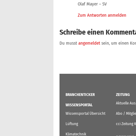
Olaf Mayer – SV
Zum Antworten anmelden
Schreibe einen Komment
Du musst
angemeldet
sein, um einen K
BRANCHENTICKER
ZEITUNG
Aktuelle Au
WISSENSPORTAL
Wissensportal Übersicht
Abo / Mitgli
Lüftung
cci Zeitung 
Klimatechnik