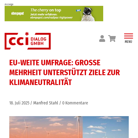
Skip
Anzeige
to
content
MENÜ
EU-WEITE UMFRAGE: GROSSE M
EHRHEIT UNTERSTÜTZT ZIELE ZUR K
LIMANEUTRALITÄT
18. Juli 2025
Manfred Stahl
0 Kommentare