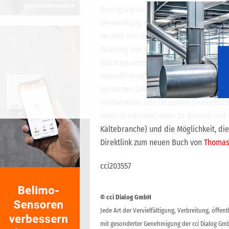
Auslegungskriterien genannt. Darüber
Verwendung von numerischen Simulat
Technik mit den sich ergebenden Vorte
Wartung von Wärmepumpen. Ebenso wird
Wärmepumpentechnik, die zukunftsorie
umweltfreundlichen Wärmepumpenanlag
gesamten Lebenszyklus von Wärmepump
Studierende und Dozenten an Hochschu
Weitere Informationen zu diesem und w
Kältebranche) und die Möglichkeit, die
Direktlink zum neuen Buch von
Thomas
cci203557
© cci Dialog GmbH
Jede Art der Vervielfältigung, Verbreitung, öffe
mit gesonderter Genehmigung der cci Dialog Gmb