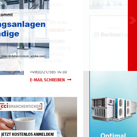
cci Wissensportal
+49(0)721/565 14-24
E-MAIL SCHREIBEN
TORSTEN WIEGAND
Redaktion cci Zeitung,
cci Branchenticker,
cci Wissensportal
+49(0)721/565 14-30
E-MAIL SCHREIBEN
JETZT KOSTENLOS ANMELDEN!