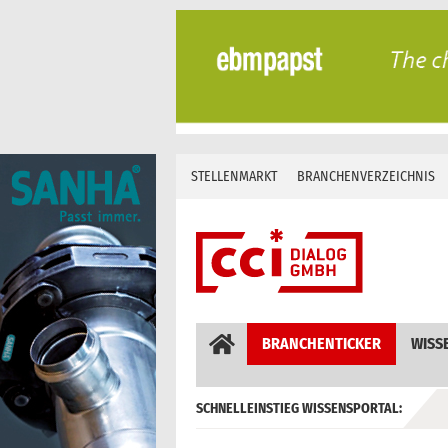
Skip
to
content
STELLENMARKT
BRANCHENVERZEICHNIS
BRANCHENTICKER
WISS
SCHNELLEINSTIEG WISSENSPORTAL:
GEBÄUDEAUTOMATION / MSR