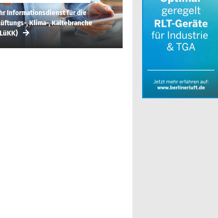
hr Informationsdienst für die
üftungs-, Klima-, Kältebranche
(LüKK)