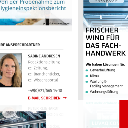
HRE ANSPRECHPARTNER
SABINE ANDRESEN
Redaktionsleitung
cci Zeitung,
cci Branchenticker,
cci Wissensportal
+49(0)721/565 14-18
E-MAIL SCHREIBEN
PETER REINHARDT
Technikredaktion cci
Zeitung,
cci Branchenticker,