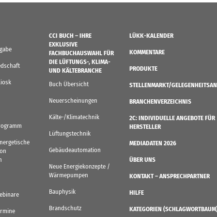
CCI BUCH – IHRE
LÜKK-KALENDER
EXKLUSIVE
sgabe
KOMMENTARE
FACHBUCHAUSWAHL FÜR
DIE LÜFTUNGS-, KLIMA-
edschaft
PRODUKTE
UND KÄLTEBRANCHE
Kiosk
Buch Übersicht
STELLENMARKT/GELEGENHEITSAN
Neuerscheinungen
BRANCHENVERZEICHNIS
Kälte-/Klimatechnik
2C: INDIVIDUELLE ANGEBOTE FÜR
rogramm
HERSTELLER
Lüftungstechnik
Energetische
MEDIADATEN 2026
Gebäudeautomation
von
n
ÜBER UNS
Neue Energiekonzepte /
Wärmepumpen
KONTAKT – ANSPRECHPARTNER
Bauphysik
HILFE
ebinare
Brandschutz
KATEGORIEN (SCHLAGWORTBAUM
ermine