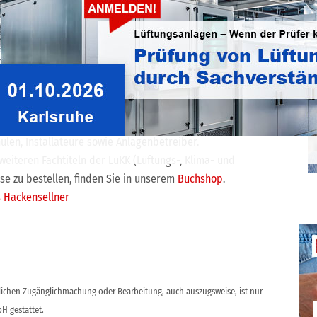
 hinaus erörtert Hackensellner die zunehmende
ionsmodellen für Wärmepumpen in Wissenschaft und
ilen bei der Auslegung, beim Betrieb und bei der
 auf die Digitalisierung im Bereich der
ntierten Funktionen für den Betrieb von
en und auf die Nachhaltigkeit in Bezug auf den
en eingegangen. Das Buch richtet sich an Fachplaner,
len, Installateure sowie Anlagenbetreiber.
eiteren Fachtiteln der LüKK (Lüftungs-, Klima- und
se zu bestellen, finden Sie in unserem
Buchshop
.
 Hackensellner
ntlichen Zugänglichmachung oder Bearbeitung, auch auszugsweise, ist nur
H gestattet.