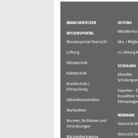
BRANCHENTICKER
ZEITUNG
Aktuelle Au
WISSENSPORTAL
Wissensportal Übersicht
Abo / Mitgli
Lüftung
cci Zeitung 
Klimatechnik
SCHULUNG
Kältetechnik
Aktuelles
Schulungsp
Brandschutz /
Entrauchung
Experten – 
Inspektion 
Gebäudeautomation
Klimaanlage
Marktzahlen
WEBINARE
Normen, Richtlinien und
Übersicht W
Verordnungen
Übersicht T
Wärmeübertragung