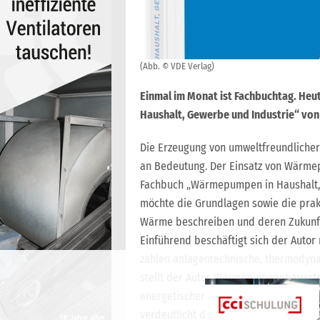
(Abb. © VDE Verlag)
Einmal im Monat ist Fachbuchtag. Heu
Haushalt, Gewerbe und Industrie“ von 
Die Erzeugung von umweltfreundliche
an Bedeutung. Der Einsatz von Wärmep
Fachbuch „Wärmepumpen in Haushalt, 
möchte die Grundlagen sowie die pr
Wärme beschreiben und deren Zukunfts
Einführend beschäftigt sich der Aut
zählen anlagentechnische, thermodyna
stellt der Autor Wärmepumpenbauarten
energetischer und umwelttechnischer 
verdeutlicht das Umweltpotenzial v