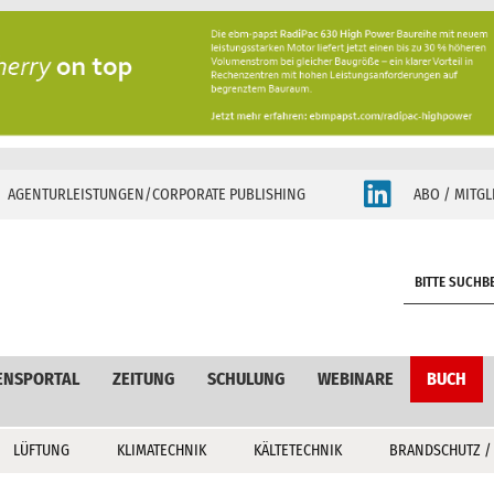
AGENTURLEISTUNGEN/CORPORATE PUBLISHING
ABO / MITGL
S
e
a
r
c
ENSPORTAL
ZEITUNG
SCHULUNG
WEBINARE
BUCH
h
LÜFTUNG
KLIMATECHNIK
KÄLTETECHNIK
BRANDSCHUTZ /