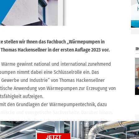
.
te stellen wir Ihnen das Fachbuch „Wärmepumpen in
I
Thomas Hackensellner in der ersten Auflage 2023 vor.
r Wärme gewinnt national und international zunehmend
umpen nimmt dabei eine Schlüsselrolle ein. Das
Gewerbe und Industrie“ von Thomas Hackensellner
aktische Anwendung von Wärmepumpen zur Erzeugung von
fähigkeit aufzeigen.
or mit den Grundlagen der Wärmepumpentechnik, dazu
mische und energetische Sachverhalte. Darüber hinaus
 mit beispielhaften Anlagenkonfigurationen vor. Ein
Vergleich zu konventionellen Heizungsanlagen
on Wärmepumpen. Zudem werden grundlegende