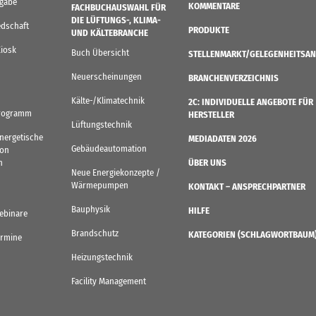
sgabe
KOMMENTARE
FACHBUCHAUSWAHL FÜR
DIE LÜFTUNGS-, KLIMA-
edschaft
PRODUKTE
UND KÄLTEBRANCHE
Kiosk
Buch Übersicht
STELLENMARKT/GELEGENHEITSAN
Neuerscheinungen
BRANCHENVERZEICHNIS
Kälte-/Klimatechnik
2C: INDIVIDUELLE ANGEBOTE FÜR
rogramm
HERSTELLER
Lüftungstechnik
Energetische
MEDIADATEN 2026
Gebäudeautomation
von
n
ÜBER UNS
Neue Energiekonzepte /
Wärmepumpen
KONTAKT – ANSPRECHPARTNER
Bauphysik
HILFE
ebinare
Brandschutz
KATEGORIEN (SCHLAGWORTBAUM
ermine
Heizungstechnik
Facility Management