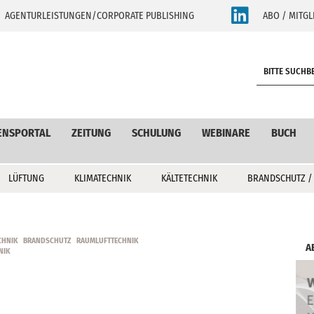
AGENTURLEISTUNGEN/CORPORATE PUBLISHING
ABO / MITGL
S
e
a
r
c
ENSPORTAL
ZEITUNG
SCHULUNG
WEBINARE
BUCH
h
LÜFTUNG
KLIMATECHNIK
KÄLTETECHNIK
BRANDSCHUTZ /
CHNIK
BRANDSCHUTZ
RAUMLUFTTECHNIK
A
NIK