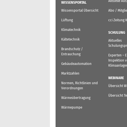
Aktuelle Au
WISSENSPORTAL
Wissensportal Übersicht
Abo / Mitgli
Lüftung
cci Zeitung 
Klimatechnik
SCHULUNG
Kältetechnik
Aktuelles
Schulungsp
Brandschutz /
Entrauchung
Experten – 
Inspektion 
Gebäudeautomation
Klimaanlage
Marktzahlen
WEBINARE
Normen, Richtlinien und
Übersicht W
Verordnungen
Übersicht T
Wärmeübertragung
Wärmepumpe