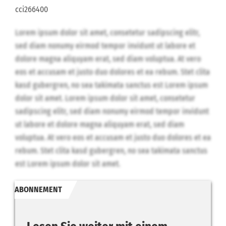
cci266400
Lorem ipsum dolor sit amet, consetetur sadipscing elitr,
sed diam nonumy eirmod tempor invidunt ut labore et
dolore magna aliquyam erat, sed diam voluptua. At vero
eos et accusam et justo duo dolores et ea rebum. Stet clita
kasd gubergren, no sea takimata sanctus est Lorem ipsum
dolor sit amet. Lorem ipsum dolor sit amet, consetetur
sadipscing elitr, sed diam nonumy eirmod tempor invidunt
ut labore et dolore magna aliquyam erat, sed diam
voluptua. At vero eos et accusam et justo duo dolores et ea
rebum. Stet clita kasd gubergren, no sea takimata sanctus
est Lorem ipsum dolor sit amet.
ABONNEMENT