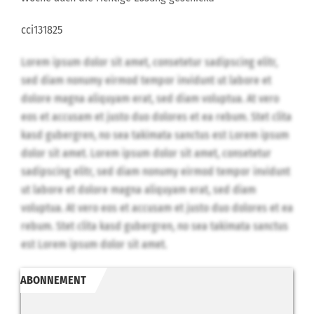
cci131825
Lorem ipsum dolor sit amet, consetetur sadipscing elitr,
sed diam nonumy eirmod tempor invidunt ut labore et
dolore magna aliquyam erat, sed diam voluptua. At vero
eos et accusam et justo duo dolores et ea rebum. Stet clita
kasd gubergren, no sea takimata sanctus est Lorem ipsum
dolor sit amet. Lorem ipsum dolor sit amet, consetetur
sadipscing elitr, sed diam nonumy eirmod tempor invidunt
ut labore et dolore magna aliquyam erat, sed diam
voluptua. At vero eos et accusam et justo duo dolores et ea
rebum. Stet clita kasd gubergren, no sea takimata sanctus
est Lorem ipsum dolor sit amet.
ABONNEMENT