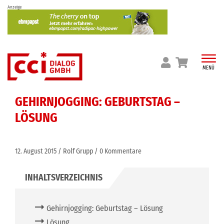
Skip
Anzeige
to
content
MENÜ
GEHIRNJOGGING: GEBURTSTAG –
LÖSUNG
12. August 2015
Rolf Grupp
0 Kommentare
Gehirnjogging: Geburtstag – Lösung
Lösung